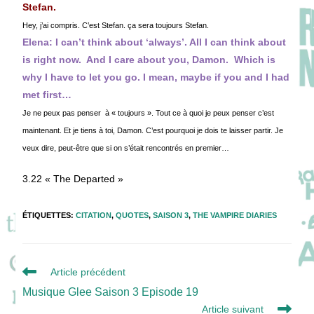
Stefan.
Hey, j’ai compris. C’est Stefan. ça sera toujours Stefan.
Elena: I can’t think about ‘always’. All I can think about
is right now. And I care about you, Damon. Which is
why I have to let you go. I mean, maybe if you and I had
met first…
Je ne peux pas penser à « toujours ». Tout ce à quoi je peux penser c’est
maintenant. Et je tiens à toi, Damon. C’est pourquoi je dois te laisser partir. Je
veux dire, peut-être que si on s’était rencontrés en premier…
3.22 « The Departed »
ÉTIQUETTES
:
CITATION
,
QUOTES
,
SAISON 3
,
THE VAMPIRE DIARIES
Read
Article précédent
more
Musique Glee Saison 3 Episode 19
articles
Article suivant