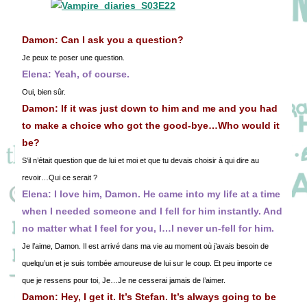
Damon: Can I ask you a question?
Je peux te poser une question.
Elena: Yeah, of course.
Oui, bien sûr.
Damon: If it was just down to him and me and you had
to make a choice who got the good-bye…Who would it
be?
S’il n’était question que de lui et moi et que tu devais choisir à qui dire au
revoir…Qui ce serait ?
Elena: I love him, Damon. He came into my life at a time
when I needed someone and I fell for him instantly. And
no matter what I feel for you, I…I never un-fell for him.
Je l’aime, Damon. Il est arrivé dans ma vie au moment où j’avais besoin de
quelqu’un et je suis tombée amoureuse de lui sur le coup. Et peu importe ce
que je ressens pour toi, Je…Je ne cesserai jamais de l’aimer.
Damon: Hey, I get it. It’s Stefan. It’s always going to be