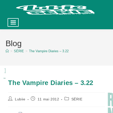
Skip
to
Blog
content
>
SÉRIE
>
The Vampire Diaries – 3.22
The Vampire Diaries – 3.22
Auteur/autrice
Publication
Post
Lubiie
11 mai 2012
SÉRIE
de
publiée :
category:
la
publication :