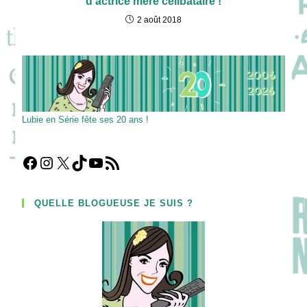
d’actrice mère célibataire !
2 août 2018
Lubie en Série fête ses 20 ans !
Facebook
Instagram
X
TikTok
YouTube
Flux RSS
QUELLE BLOGUEUSE JE SUIS ?