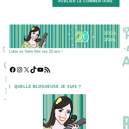
votre
site
(facultatif)
Lubie en Série fête ses 20 ans !
Facebook
Instagram
X
TikTok
YouTube
Flux RSS
QUELLE BLOGUEUSE JE SUIS ?