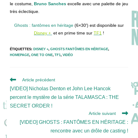
le costume,
Bruno Sanches
excelle avec une palette de jeu
très
éclectique
.
Ghosts : fantômes en héritage
(6×30′) est disponible sur
Disney +
et en prime time sur
TF1
!
ÉTIQUETTES
:
DISNEY +
,
GHOSTS FANTÔMES EN HÉRITAGE
,
HOMEPAGE
,
ONE TO ONE
,
TF1
,
VIDÉO
Read
Article précédent
more
[VIDEO] Nicholas Denton et John Lee Hancok
articles
percent le mystère de la série TALAMASCA : THE
SECRET ORDER !
Article suivant
[VIDEO] GHOSTS : FANTÔMES EN HÉRITAGE :
rencontre avec un drôle de casting !