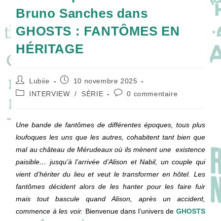
Bruno Sanches dans
GHOSTS : FANTÔMES EN
HÉRITAGE
Auteur/autrice
Publication
Lubiie
10 novembre 2025
de
publiée :
Post
Commentaires
INTERVIEW
/
SÉRIE
0 commentaire
la
category:
de
publication :
la
publication :
Une bande de fantômes de différentes époques, tous plus
loufoques les uns que les autres, cohabitent tant bien que
mal au château de Mérudeaux où ils mènent une existence
paisible… jusqu’à l’arrivée d’Alison et Nabil, un couple qui
vient d’hériter du lieu et veut le transformer en hôtel. Les
fantômes décident alors de les hanter pour les faire fuir
mais tout bascule quand Alison, après un accident,
commence à les voir.
Bienvenue dans l’univers de
GHOSTS