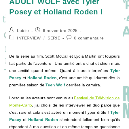
ADULT WOLF avec Tyler
Posey et Holland Roden !
Auteur/autrice
Publication
Lubiie
6 novembre 2025
de
publiée :
Post
Commentaires
INTERVIEW
/
SÉRIE
0 commentaire
la
category:
de
publication :
la
publication :
De la série au film, Scott McCall et Lydia Martin ont toujours
fait partie de l’aventure ! Une amitié entre chat et chien mais
une amitié quand même. Quant à leurs interprètes
Tyler
Posey
et
Holland Roden
, c’est une amitié qui durent dès la
première saison de
Teen Wolf
derrière la caméra.
Lorsque les acteurs sont venus au
Festival de Télévision de
Monte-Carlo
, j’ai choisi de les interviewer en duo parce que
c’est rare et cela s’est avéré un moment hyper drôle !
Tyler
Posey
et
Holland Roden
s’entendent tellement bien qu’ils
répondent à ma question et en même temps se questionne