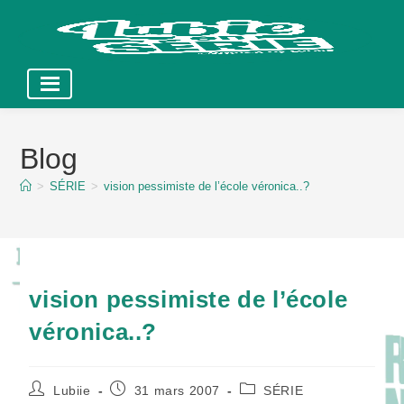
Skip
to
Blog
content
>
SÉRIE
>
vision pessimiste de l’école véronica..?
vision pessimiste de l’école
véronica..?
Auteur/autrice
Publication
Post
Lubiie
31 mars 2007
SÉRIE