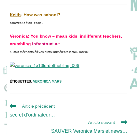
de
publiée :
category:
la
publication :
Keith
: How was school?
comment c’était l’école?
Veronica: You know – mean kids, indifferent teachers,
crumbling
infrastruc
ture.
tu sais-méchants élèves,profs indifférents,locaux miteux.
ÉTIQUETTES
:
VERONICA MARS
Read
Article précédent
more
secret d’ordinateur…
articles
Article suivant
SAUVER Veronica Mars et news…