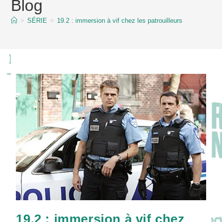
Blog
content
>
SÉRIE
>
19.2 : immersion à vif chez les patrouilleurs
19.2 : immersion à vif chez