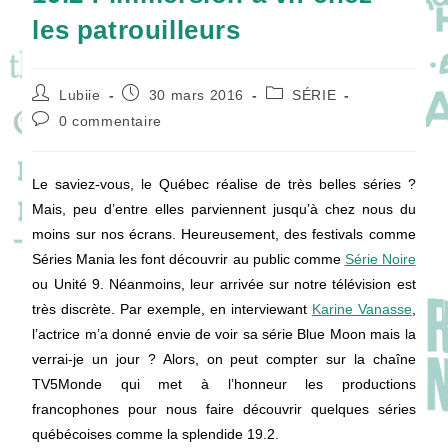
les patrouilleurs
Auteur/autrice
Publication
Post
Lubiie
30 mars 2016
SÉRIE
de
publiée :
category:
Commentaires
0 commentaire
la
de
publication :
la
publication :
Le saviez-vous, le Québec réalise de très belles séries ?
Mais, peu d’entre elles parviennent jusqu’à chez nous du
moins sur nos écrans. Heureusement, des festivals comme
Séries Mania les font découvrir au public comme
Série Noire
ou Unité 9. Néanmoins, leur arrivée sur notre télévision est
très discrète. Par exemple, en interviewant
Karine Vanasse
,
l’actrice m’a donné envie de voir sa série Blue Moon mais la
verrai-je un jour ? Alors, on peut compter sur la chaîne
TV5Monde qui met à l’honneur les productions
francophones pour nous faire découvrir quelques séries
québécoises comme la splendide 19.2.