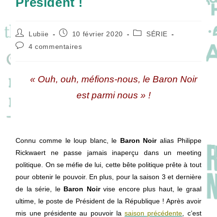
Président !
Auteur/autrice
Publication
Post
Lubiie
10 février 2020
SÉRIE
de
publiée :
category:
Commentaires
4 commentaires
la
de
publication :
la
publication :
« Ouh, ouh, méfions-nous, le Baron Noir
est parmi nous » !
Connu comme le loup blanc, le
Baron Noir
alias Philippe
Rickwaert ne passe jamais inaperçu dans un meeting
politique. On se méfie de lui, cette bête politique prête à tout
pour obtenir le pouvoir. En plus, pour la saison 3 et dernière
de la série, le
Baron Noir
vise encore plus haut, le graal
ultime, le poste de Président de la République ! Après avoir
mis une présidente au pouvoir la
saison précédente
, c’est