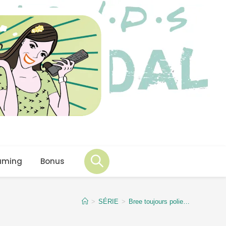
aming
Bonus
>
SÉRIE
>
Bree toujours polie…