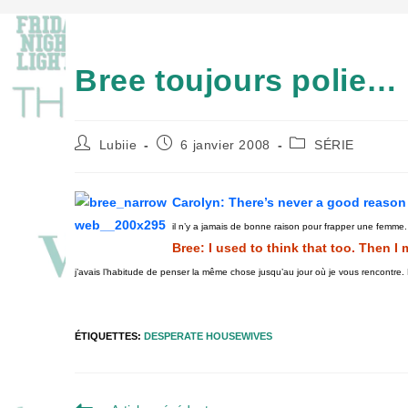
Bree toujours polie…
Auteur/autrice
Publication
Post
Lubiie
6 janvier 2008
SÉRIE
de
publiée :
category:
la
publication :
Carolyn: There’s never a good reason 
il n’y a jamais de bonne raison pour frapper une femme.
Bree: I used to think that too. Then 
j’avais l’habitude de penser la même chose jusqu’au jour où je vous rencontre
ÉTIQUETTES
:
DESPERATE HOUSEWIVES
Read