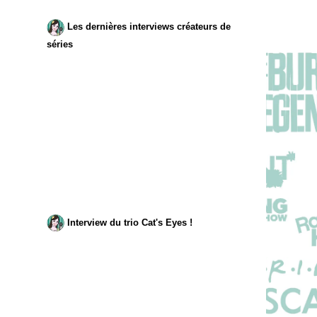
Les dernières interviews créateurs de
séries
Interview du trio Cat's Eyes !