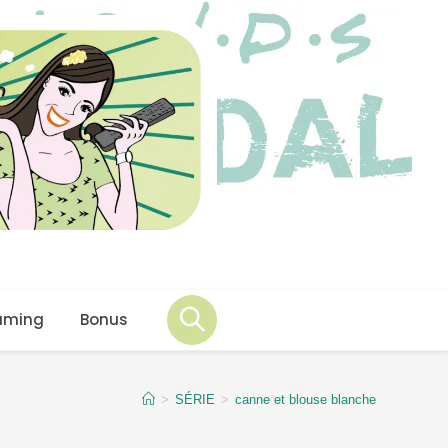
aming
Bonus
>
SÉRIE
>
canne et blouse blanche