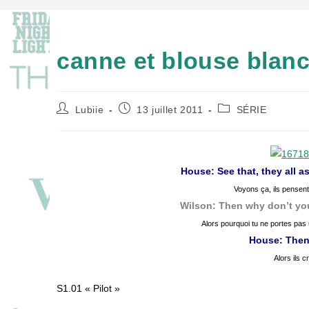
canne et blouse blan
Auteur/autrice
Publication
Post
Lubiie
13 juillet 2011
SÉRIE
de
publiée :
category:
la
publication :
House: See that, they all a
Voyons ça, ils pensent 
Wilson: Then why don’t you 
Alors pourquoi tu ne portes pas
House: Then t
Alors ils c
S1.01 « Pilot »