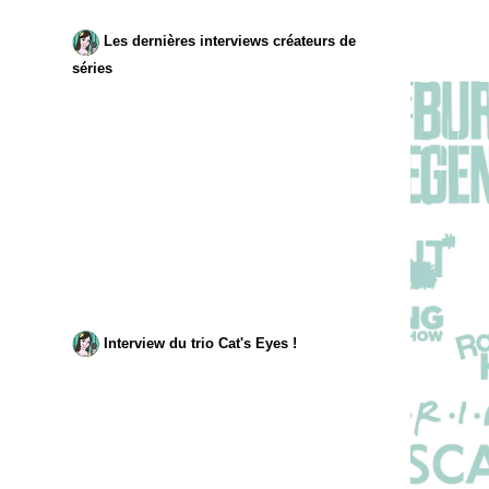
Les dernières interviews créateurs de
séries
Interview du trio Cat's Eyes !