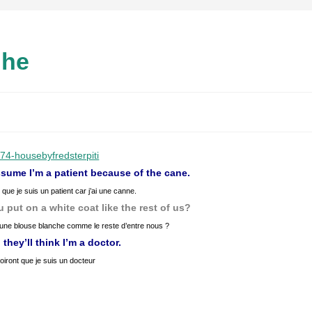
che
ssume I’m a patient because of the cane.
que je suis un patient car j’ai une canne.
put on a white coat like the rest of us?
 une blouse blanche comme le reste d’entre nous ?
hey’ll think I’m a doctor.
roiront que je suis un docteur