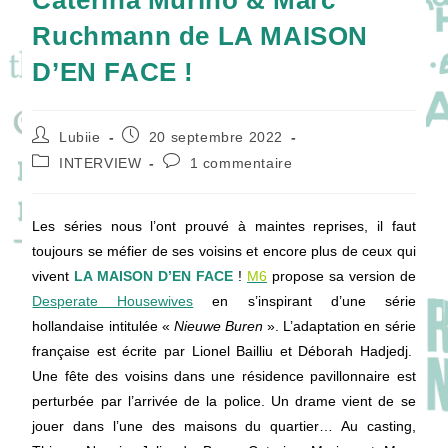
Caterina Murino & Marc
Ruchmann de LA MAISON
D’EN FACE !
Auteur/autrice
Publication
Lubiie
20 septembre 2022
de
publiée :
Post
Commentaires
INTERVIEW
1 commentaire
la
category:
de
publication :
la
publication :
Les séries nous l’ont prouvé à maintes reprises, il faut
toujours se méfier de ses voisins et encore plus de ceux qui
vivent
LA MAISON D’EN FACE
!
M6
propose sa version de
Desperate Housewives
en s’inspirant d’une série
hollandaise intitulée «
Nieuwe Buren
». L’adaptation en série
française est écrite par Lionel Bailliu et Déborah Hadjedj.
Une fête des voisins dans une résidence pavillonnaire est
perturbée par l’arrivée de la police. Un drame vient de se
jouer dans l’une des maisons du quartier… Au casting,