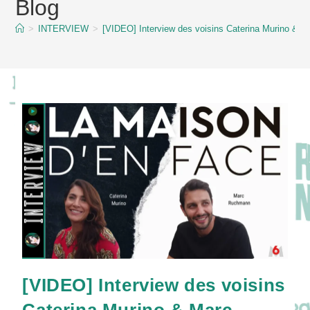
Blog
content
>
INTERVIEW
>
[VIDEO] Interview des voisins Caterina Murino 
[VIDEO] Interview des voisins