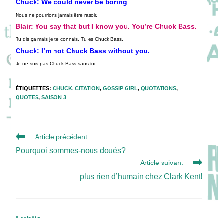
Chuck
: We could never be boring
Nous ne pourrions jamais être rasoir.
Blair
: You say that but I know you. You’re Chuck Bass.
Tu dis ça mais je te connais. Tu es Chuck Bass.
Chuck
: I’m not Chuck Bass without you.
Je ne suis pas Chuck Bass sans toi.
ÉTIQUETTES
:
CHUCK
,
CITATION
,
GOSSIP GIRL
,
QUOTATIONS
,
QUOTES
,
SAISON 3
Read
Article précédent
more
Pourquoi sommes-nous doués?
articles
Article suivant
plus rien d’humain chez Clark Kent!