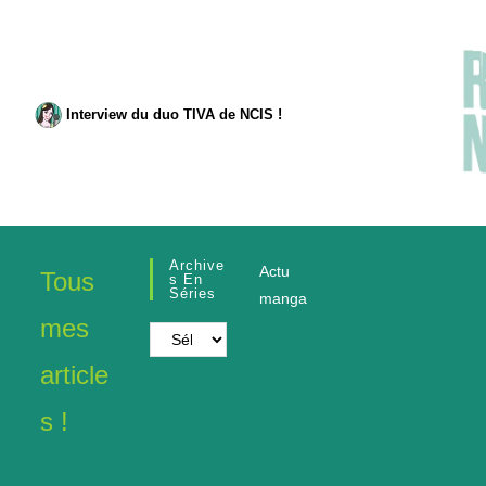
Interview du duo TIVA de NCIS !
Archive
Actu
Tous
S En
Séries
manga
mes
Archives
en
article
séries
s !