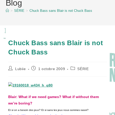
Blog
content
>
SÉRIE
>
Chuck Bass sans Blair is not Chuck Bass
Chuck Bass sans Blair is not
Chuck Bass
Auteur/autrice
Publication
Post
Lubiie
1 octobre 2009
SÉRIE
de
publiée :
category:
la
publication :
Blair
: What if we need games? What if without them
we’re boring?
Et si on a besoin des jeux? Et si sans les jeux nous sommes rasoir?