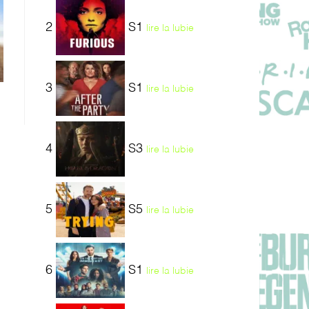
2
S1
lire la lubie
3
S1
lire la lubie
4
S3
lire la lubie
5
S5
lire la lubie
6
S1
lire la lubie