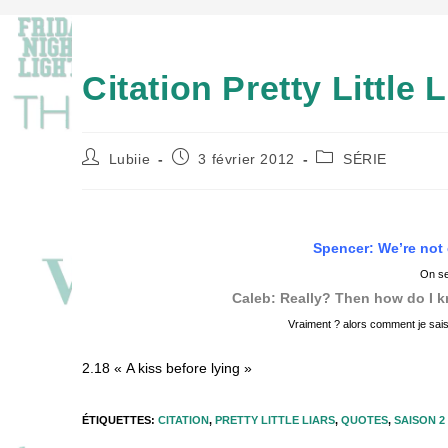
Citation Pretty Little 
Auteur/autrice
Publication
Post
Lubiie
3 février 2012
SÉRIE
de
publiée :
category:
la
publication :
Spencer: We’re not 
On se 
Caleb: Really? Then how do I 
Vraiment ? alors comment je sais
2.18 « A kiss before lying »
ÉTIQUETTES
:
CITATION
,
PRETTY LITTLE LIARS
,
QUOTES
,
SAISON 2