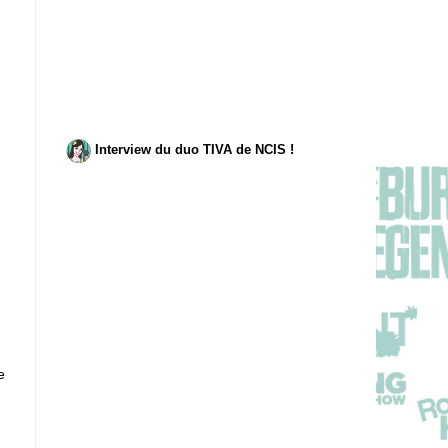
Interview du duo TIVA de NCIS !
e