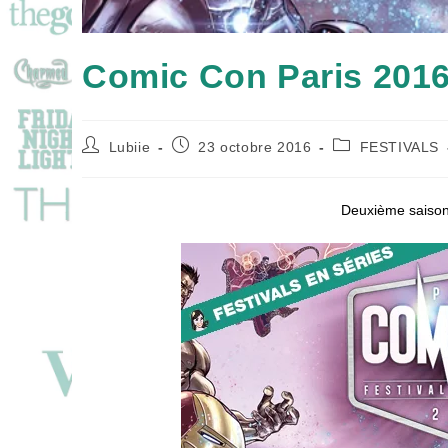
Comic Con Paris 2016
Auteur/autrice
Publication
Post
Lubiie
23 octobre 2016
FESTIVALS
de
publiée :
category:
la
publication :
Deuxième saison 