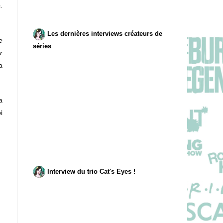
.
Les dernières interviews créateurs de
e
séries
r
a
a
i
Interview du trio Cat's Eyes !