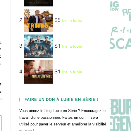
2
S5
lire la lubie
e
3
S1
lire la lubie
e
c
e
4
S1
lire la lubie
s
e
s
FAIRE UN DON À LUBIE EN SÉRIE !
Vous aimez le blog Lubie en Série ? Encouragez le
travail d'une passionnée. Faites un don, il sera
utilisé pour payer le serveur et améliorer la visibilité
du blog !