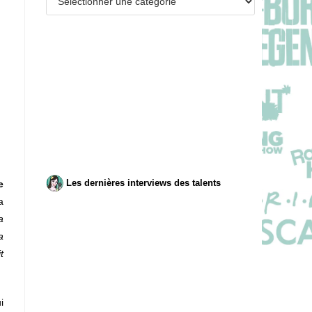
Les dernières interviews des talents
e
a
a
a
t
i