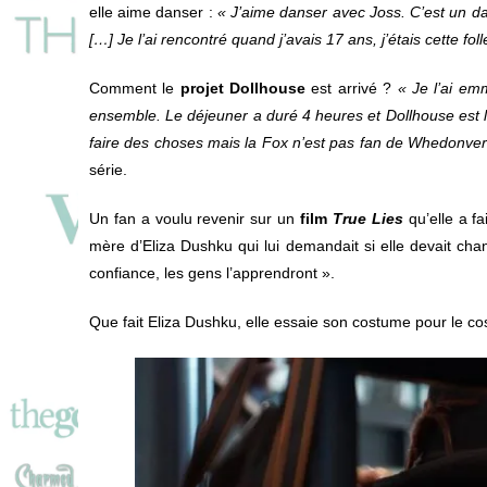
elle aime danser :
« J’aime danser avec Joss. C’est un da
[…] Je l’ai rencontré quand j’avais 17 ans, j’étais cette f
Comment le
projet Dollhouse
est arrivé ?
« Je l’ai em
ensemble. Le déjeuner a duré 4 heures et Dollhouse est l
faire des choses mais la Fox n’est pas fan de Whedonver
série.
Un fan a voulu revenir sur un
film
True Lies
qu’elle a f
mère d’Eliza Dushku qui lui demandait si elle devait chan
confiance, les gens l’apprendront »
.
Que fait Eliza Dushku, elle essaie son costume pour le co