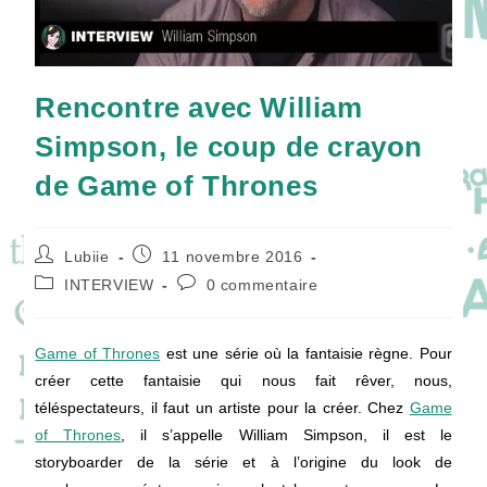
Rencontre avec William
Simpson, le coup de crayon
de Game of Thrones
Auteur/autrice
Publication
Lubiie
11 novembre 2016
de
publiée :
Post
Commentaires
INTERVIEW
0 commentaire
la
category:
de
publication :
la
publication :
Game of Thrones
est une série où la fantaisie règne. Pour
créer cette fantaisie qui nous fait rêver, nous,
téléspectateurs, il faut un artiste pour la créer. Chez
Game
of Thrones
, il s’appelle William Simpson, il est le
storyboarder de la série et à l’origine du look de