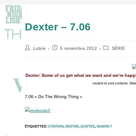
Dexter – 7.06
Auteur/autrice
Publication
Post
Lubiie
5 novembre 2012
SÉRIE
de
publiée :
category:
la
publication :
Dexter: Some of us get what we want and we’re happy.
veulent et sont contents. Mais
7.06 « Do The Wrong Thing »
ÉTIQUETTES
:
CITATION
,
DEXTER
,
QUOTES
,
SAISON 7