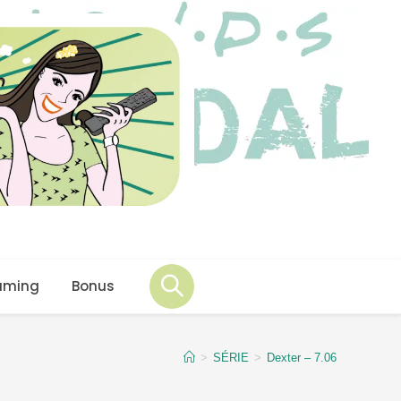
aming
Bonus
>
SÉRIE
>
Dexter – 7.06