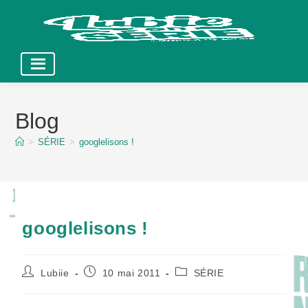
Skip
to
Blog
content
>
SÉRIE
>
googlelisons !
googlelisons !
Auteur/autrice
Publication
Post
Lubiie
10 mai 2011
SÉRIE
de
publiée :
category:
la