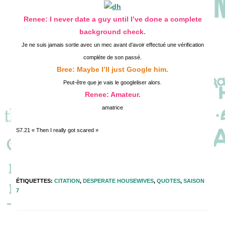
publication :
Renee: I never date a guy until I’ve done a complete
background check.
Je ne suis jamais sortie avec un mec avant d’avoir effectué une vérification
complète de son passé.
Bree: Maybe I’ll just Google him.
Peut-être que je vais le googleliser alors.
Renee: Amateur.
amatrice
S7.21 « Then I really got scared »
ÉTIQUETTES
:
CITATION
,
DESPERATE HOUSEWIVES
,
QUOTES
,
SAISON
7