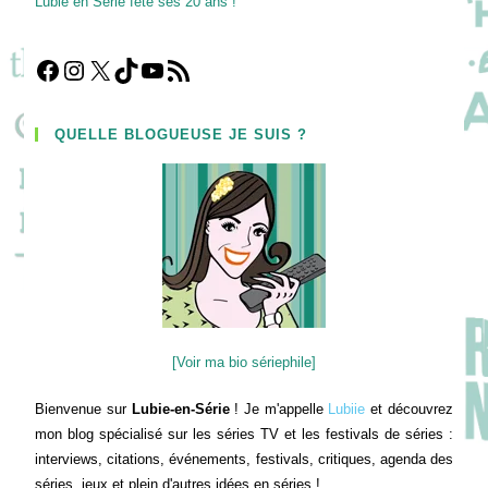
Lubie en Série fête ses 20 ans !
Facebook
Instagram
X
TikTok
YouTube
Flux RSS
QUELLE BLOGUEUSE JE SUIS ?
[Voir ma bio sériephile]
Bienvenue sur
Lubie-en-Série
! Je m'appelle
Lubiie
et découvrez
mon blog spécialisé sur les séries TV et les festivals de séries :
interviews, citations, événements, festivals, critiques, agenda des
séries, jeux et plein d'autres idées en séries !