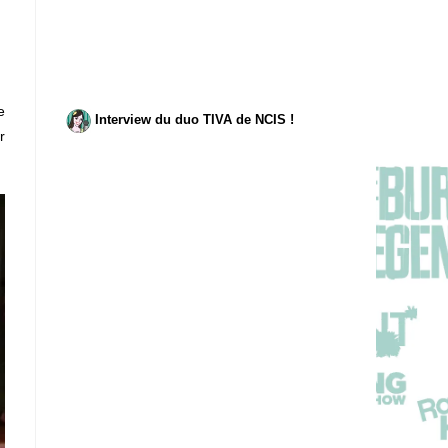
e
Interview du duo TIVA de NCIS !
r