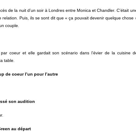
ccès de la nuit d’un soir à Londres entre Monica et Chandler. C’était un
tte relation. Puis, ils se sont dit que « ça pouvait devenir quelque chose 
un couple.
ar coeur et elle gardait son scénario dans l’évier de la cuisine d
a table.
p de coeur l’un pour l’autre
assé son audition
r.
Green au départ