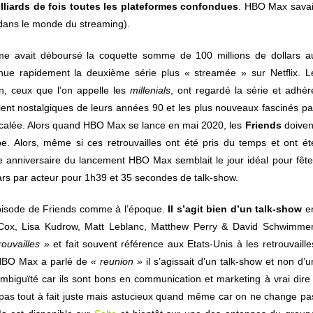
illiards de fois toutes les plateformes confondues
. HBO Max savai
 dans le monde du streaming).
orme avait déboursé la coquette somme de 100 millions de dollars a
ue rapidement la deuxième série plus « streamée » sur Netflix. L
n, ceux que l’on appelle les
millenials
, ont regardé la série et adhér
ient nostalgiques de leurs années 90 et les plus nouveaux fascinés pa
écalée. Alors quand HBO Max se lance en mai 2020, les
Friends
doiven
pe.
Alors, même si ces retrouvailles ont été pris du temps et ont ét
e anniversaire du lancement HBO Max semblait le jour idéal pour fête
llars par acteur pour 1h39 et 35 secondes de talk-show.
n épisode de Friends comme à l’époque.
Il s’agit bien d’un talk-show
e
y Cox, Lisa Kudrow, Matt Leblanc, Matthew Perry & David Schwimmer
rouvailles »
et fait souvent référence aux Etats-Unis à les retrouvaille
 HBO Max a parlé de
« reunion »
il s’agissait d’un talk-show et non d’u
mbiguïté car ils sont bons en communication et marketing à vrai dire 
 pas tout à fait juste mais astucieux quand même car on ne change pa