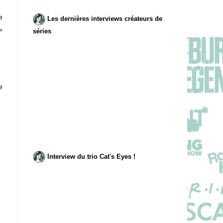
e
Les dernières interviews créateurs de
»
séries
e
Interview du trio Cat's Eyes !