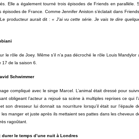
s. Elle a également tourné trois épisodes de Friends en parallèle. S
r les épisodes de France. Comme Jennifer Aniston s’éclatait dans Friends
 Le producteur aurait dit :
« J’ai vu cette série. Je vais te dire quelqu
bbiani
ur le rôle de Joey. Même s’il n’a pas décroché le rôle Louis Mandylor 
 17 de la saison 6.
n David Schwimmer
e compliqué avec le singe Marcel. L’animal était dressé pour suivr
ant obligeant l’acteur a rejoué sa scène à multiples reprises ce qui l’
 son dresseur lui donnait sa nourriture lorsqu’il était sur l’épaule d
 les manger et juste après ils mettaient ses pattes dans les cheveux d
rès ragoûtant.
t durer le temps d’une nuit à Londres