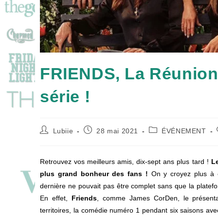
FRIENDS, La Réunion :
série !
Auteur/autrice
Publication
Post
Lubiie
28 mai 2021
ÉVÉNEMENT
de
publiée :
category:
la
publication :
Retrouvez vos meilleurs amis, dix-sept ans plus tard !
Le
plus grand bonheur des fans !
On y croyez plus à c
dernière ne pouvait pas être complet sans que la platef
En effet,
Friends
, comme James CorDen, le présentat
territoires, la comédie numéro 1 pendant six saisons ave