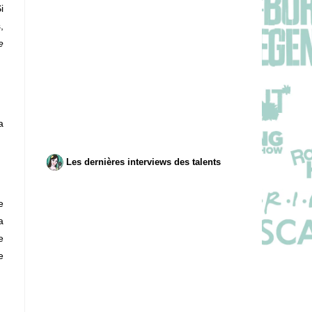
i
,
e
a
Les dernières interviews des talents
e
a
e
e