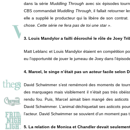
dans la série
Muddling Through
avec six épisodes tourné
CBS commandait
Muddling Through
, il fallait retourne
elle a supplié le producteur qui la libère de son contrat.
chose. Cette série ne fera pas de toi une star »
.
3. Louis Mandylor a failli décroché le rôle de Joey Tri
Matt Leblanc et Louis Mandylor étaient en compétition po
eu l’opportunité de jouer le jumeau de Joey dans l’épisode
4. Marcel, le singe n’était pas un acteur facile selo
David Schwimmer s’est remémoré des moments de tournag
des marquages mais visiblement il n’était pas très obéiss
rendu fou. Puis, Marcel aimait bien mangé des asticots et
David Schwimmer. L’animal déchiquetait ses asticots pour
l’acteur. David Schwimmer se souvient d’un moment pas t
5. La relation de Monica et Chandler devait seulemen