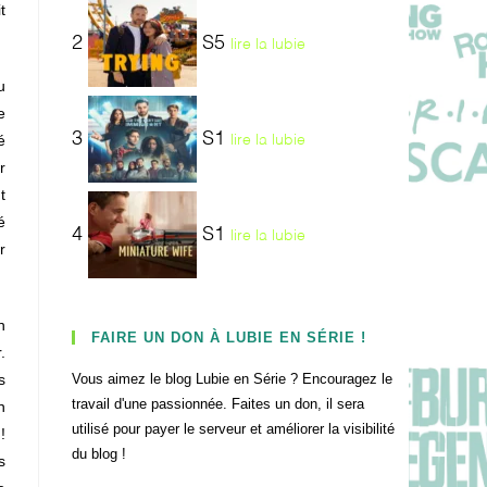
t
2
S5
lire la lubie
u
e
3
S1
é
lire la lubie
r
t
é
4
S1
lire la lubie
r
n
FAIRE UN DON À LUBIE EN SÉRIE !
.
s
Vous aimez le blog Lubie en Série ? Encouragez le
travail d'une passionnée. Faites un don, il sera
n
utilisé pour payer le serveur et améliorer la visibilité
!
du blog !
s