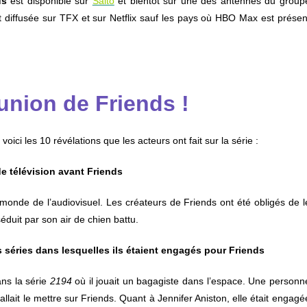
ds
est disponible sur
Salto
et bientôt sur une des antennes du group
t diffusée sur TFX et sur Netflix sauf les pays où HBO Max est présen
union de Friends !
oici les 10 révélations que les acteurs ont fait sur la série :
de télévision avant Friends
le monde de l’audiovisuel. Les créateurs de Friends ont été obligés de l
éduit par son air de chien battu.
s séries dans lesquelles ils étaient engagés pour Friends
ans la série
2194
où il jouait un bagagiste dans l’espace. Une personn
 fallait le mettre sur Friends. Quant à Jennifer Aniston, elle était engagé