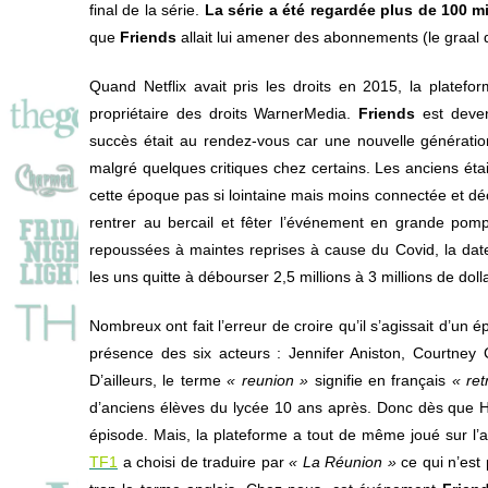
final de la série.
La série a été regardée plus de 100 m
que
Friends
allait lui amener des abonnements (le graal
Quand Netflix avait pris les droits en 2015, la platef
propriétaire des droits WarnerMedia.
Friends
est deven
succès était au rendez-vous car une nouvelle génératio
malgré quelques critiques chez certains. Les anciens éta
cette époque pas si lointaine mais moins connectée et d
rentrer au bercail et fêter l’événement en grande pom
repoussées à maintes reprises à cause du Covid, la dat
les uns quitte à débourser 2,5 millions à 3 millions de do
Nombreux ont fait l’erreur de croire qu’il s’agissait d’u
présence des six acteurs : Jennifer Aniston, Courtne
D’ailleurs, le terme
« reunion »
signifie en français
« ret
d’anciens élèves du lycée 10 ans après. Donc dès que
épisode. Mais, la plateforme a tout de même joué sur l’a
TF1
a choisi de traduire par
« La Réunion »
ce qui n’est