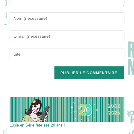
Enter
your
name
Enter
or
your
username
email
Saisir
to
address
l’URL
comment
to
de
comment
votre
site
(facultatif)
Lubie en Série fête ses 20 ans !