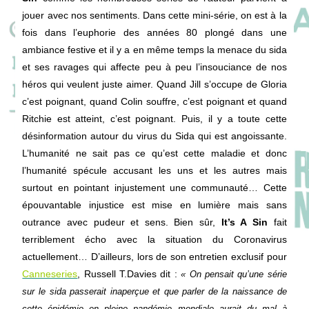
jouer avec nos sentiments. Dans cette mini-série, on est à la
fois dans l’euphorie des années 80 plongé dans une
ambiance festive et il y a en même temps la menace du sida
et ses ravages qui affecte peu à peu l’insouciance de nos
héros qui veulent juste aimer. Quand Jill s’occupe de Gloria
c’est poignant, quand Colin souffre, c’est poignant et quand
Ritchie est atteint, c’est poignant. Puis, il y a toute cette
désinformation autour du virus du Sida qui est angoissante.
L’humanité ne sait pas ce qu’est cette maladie et donc
l’humanité spécule accusant les uns et les autres mais
surtout en pointant injustement une communauté… Cette
épouvantable injustice est mise en lumière mais sans
outrance avec pudeur et sens. Bien sûr,
It’s A Sin
fait
terriblement écho avec la situation du Coronavirus
actuellement… D’ailleurs, lors de son entretien exclusif pour
Canneseries
, Russell T.Davies dit :
« On pensait qu’une série
sur le sida passerait inaperçue et que parler de la naissance de
cette épidémie en pleine pandémie mondiale aurait du mal à