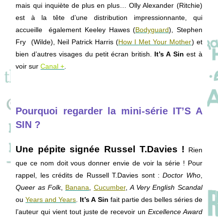
mais qui inquiète de plus en plus… Olly Alexander (Ritchie)
est à la tête d’une distribution impressionnante, qui
accueille également Keeley Hawes (
Bodyguard
), Stephen
Fry (Wilde), Neil Patrick Harris (
How I Met Your Mother
) et
bien d’autres visages du petit écran british.
It’s A Sin
est à
voir sur
Canal +
.
Pourquoi regarder la mini-série IT’S A
SIN ?
Une pépite signée Russel T.Davies !
Rien
que ce nom doit vous donner envie de voir la série ! Pour
rappel, les crédits de Russell T.Davies sont :
Doctor Who
,
Queer as Folk
,
Banana
,
Cucumber
,
A Very English Scandal
ou
Years and Years
.
It’s A Sin
fait partie des belles séries de
l’auteur qui vient tout juste de recevoir un
Excellence Award