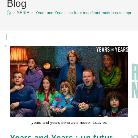
Blog
content
>
SÉRIE
>
Years and Years : un futur inquiétant mais pas si improb
years and years série avis russell t.davies
Years and Years : un futur