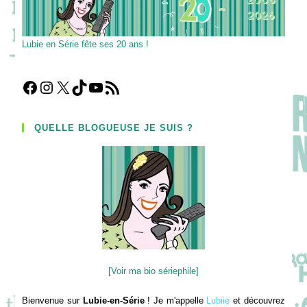
Lubie en Série fête ses 20 ans !
Facebook
Instagram
X
TikTok
YouTube
Flux RSS
QUELLE BLOGUEUSE JE SUIS ?
[Voir ma bio sériephile]
Bienvenue sur
Lubie-en-Série
! Je m'appelle
Lubiie
et découvrez