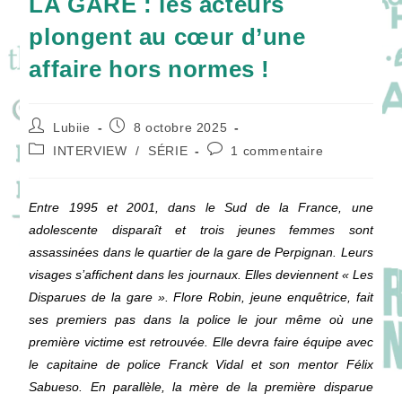
LA GARE : les acteurs
plongent au cœur d’une
affaire hors normes !
Auteur/autrice
Publication
Lubiie
8 octobre 2025
de
publiée :
Post
Commentaires
INTERVIEW
/
SÉRIE
1 commentaire
la
category:
de
publication :
la
publication :
Entre 1995 et 2001, dans le Sud de la France, une
adolescente disparaît et trois jeunes femmes sont
assassinées dans le quartier de la gare de Perpignan. Leurs
visages s’affichent dans les journaux. Elles deviennent « Les
Disparues de la gare ». Flore Robin, jeune enquêtrice, fait
ses premiers pas dans la police le jour même où une
première victime est retrouvée. Elle devra faire équipe avec
le capitaine de police Franck Vidal et son mentor Félix
Sabueso. En parallèle, la mère de la première disparue