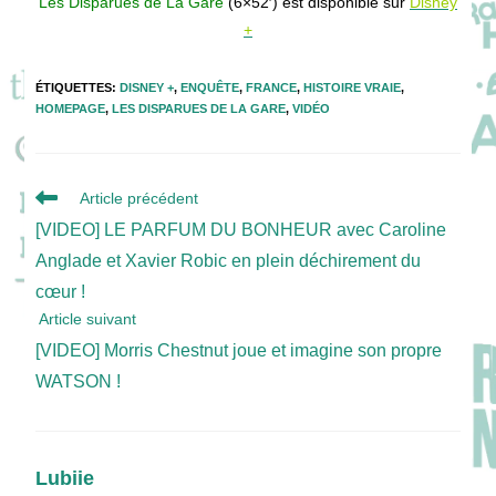
Les Disparues de La Gare
(6×52′) est disponible sur
Disney
+
ÉTIQUETTES
:
DISNEY +
,
ENQUÊTE
,
FRANCE
,
HISTOIRE VRAIE
,
HOMEPAGE
,
LES DISPARUES DE LA GARE
,
VIDÉO
Read
Article précédent
more
[VIDEO] LE PARFUM DU BONHEUR avec Caroline
articles
Anglade et Xavier Robic en plein déchirement du
cœur !
Article suivant
[VIDEO] Morris Chestnut joue et imagine son propre
WATSON !
Lubiie