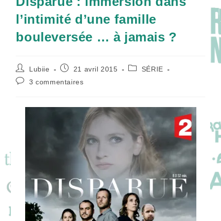
Disparue : immersion dans
l’intimité d’une famille
bouleversée … à jamais ?
Auteur/autrice
Publication
Post
Lubiie
21 avril 2015
SÉRIE
de
publiée :
category:
Commentaires
3 commentaires
la
de
publication :
la
publication :