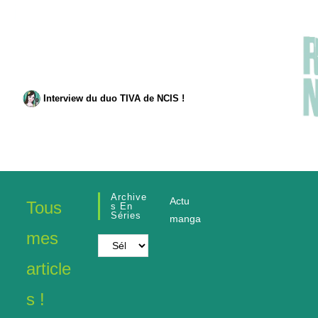
Interview du duo TIVA de NCIS !
Archive
Actu
Tous
S En
Séries
manga
mes
Archives
en
article
séries
s !