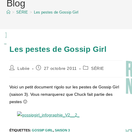
Blog
content
>
SÉRIE
>
Les pestes de Gossip Girl
Les pestes de Gossip Girl
Auteur/autrice
Publication
Post
Lubiie
27 octobre 2011
SÉRIE
de
publiée :
category:
la
publication :
Voici un petit document rigolo sur les pestes de Gossip Girl
(saison 3). Vous remarquerez que Chuck fait partie des
pestes 🙂
ÉTIQUETTES
:
GOSSIP GIRL
,
SAISON 3