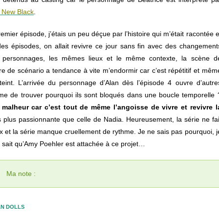
 New Black
.
mier épisode, j’étais un peu déçue par l’histoire qui m’était racontée e
e des épisodes, on allait revivre ce jour sans fin avec des changement
 personnages, les mêmes lieux et le même contexte, la scène d
e de scénario a tendance à vite m’endormir car c’est répétitif et mêm
int. L’arrivée du personnage d’Alan dès l’épisode 4 ouvre d’autre
ême de trouver pourquoi ils sont bloqués dans une boucle temporelle 
lheur car c’est tout de même l’angoisse de vivre et revivre l
s plus passionnante que celle de Nadia. Heureusement, la série ne fai
 et la série manque cruellement de rythme. Je ne sais pas pourquoi, j
sait qu’Amy Poehler est attachée à ce projet…
Ma note :
AN DOLLS