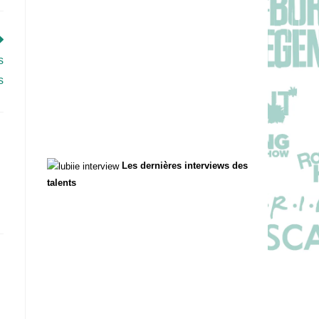
s
s
Les dernières interviews des
talents