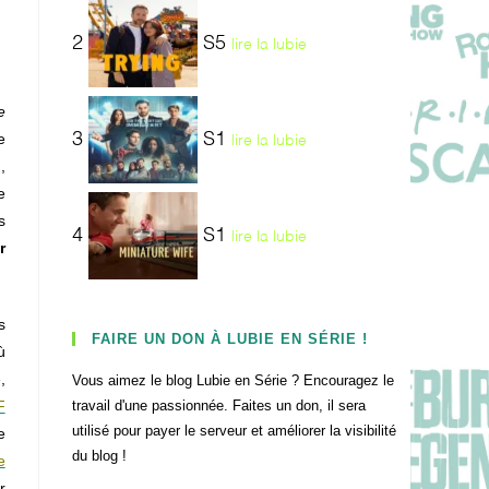
2
S5
lire la lubie
e
3
S1
e
lire la lubie
,
e
s
4
S1
lire la lubie
r
s
FAIRE UN DON À LUBIE EN SÉRIE !
ù
,
Vous aimez le blog Lubie en Série ? Encouragez le
F
travail d'une passionnée. Faites un don, il sera
utilisé pour payer le serveur et améliorer la visibilité
e
du blog !
e
r