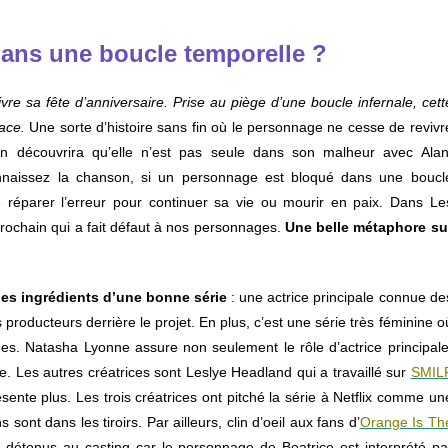
dans une boucle temporelle ?
re sa fête d’anniversaire. Prise au piège d’une boucle infernale, cett
ace.
Une sorte d’histoire sans fin où le personnage ne cesse de revivr
 découvrira qu’elle n’est pas seule dans son malheur avec Alan
connaissez la chanson, si un personnage est bloqué dans une boucl
 de réparer l’erreur pour continuer sa vie ou mourir en paix. Dans Le
rochain qui a fait défaut à nos personnages.
Une belle métaphore su
es ingrédients d’une bonne série
: une actrice principale connue de
s producteurs derrière le projet. En plus, c’est une série très féminine o
mmes. Natasha Lyonne assure non seulement le rôle d’actrice principale
ode. Les autres créatrices sont Leslye Headland qui a travaillé sur
SMIL
ésente plus. Les trois créatrices ont pitché la série à Netflix comme un
ont dans les tiroirs. Par ailleurs, clin d’oeil aux fans d’
Orange Is Th
détenus au casting car le personnage de Beatrice est interprété pa