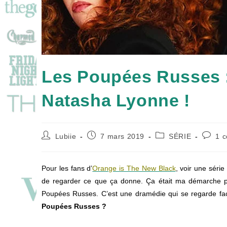
Les Poupées Russes :
Natasha Lyonne !
Auteur/autrice
Publication
Post
Commen
Lubiie
7 mars 2019
SÉRIE
1 
de
publiée :
category:
de
la
la
publication :
publica
Pour les fans d’
Orange is The New Black
, voir une séri
de regarder ce que ça donne. Ça était ma démarche pe
Poupées Russes. C’est une dramédie qui se regarde fa
Poupées Russes ?