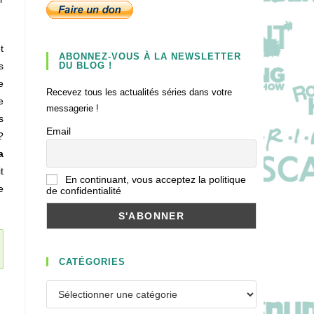
t
ABONNEZ-VOUS À LA NEWSLETTER
s
DU BLOG !
e
Recevez tous les actualités séries dans votre
e
messagerie !
s
Email
?
a
t
En continuant, vous acceptez la politique
e
de confidentialité
CATÉGORIES
Catégories