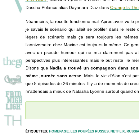
Dascha Polanco alias Dayanara Diaz dans
Orange Is The
Néanmoins, la recette fonctionne mal. Après avoir vu le pre
je savais le scénario qui allait se profiler dans le rest
légers de scénario mais ça sera toujours les mêmes
l’anniversaire chez Maxine est toujours la même. Ce genr
avec un pseudo humour qui ne m’a clairement pas atte
perspectives plus intéressantes mais le but reste le m
Disons que
Nadia a trouvé un compagnon dans son ma
même journée sans cesse.
Mais, la vie d’Alan n’est pa
que 8 épisodes de 26 minutes. Il y a de moments de creux
m’attendais à mieux de Natasha Lyonne surtout quand on 
ÉTIQUETTES
:
HOMEPAGE
,
LES POUPÉES RUSSES
,
NETFLIX
,
RUSSI