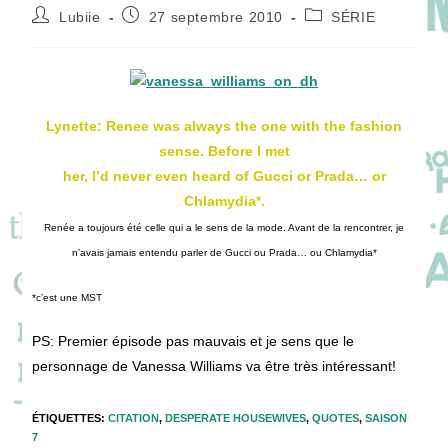
Auteur/autrice
Publication
Post
Lubiie
27 septembre 2010
SÉRIE
de
publiée :
category:
la
publication :
Lynette: Renee was always the one with the fashion
sense. Before I met
her, I’d never even heard of Gucci or Prada… or
Chlamydia*.
Renée a toujours été celle qui a le sens de la mode. Avant de la rencontrer, je
n’avais jamais entendu parler de Gucci ou Prada… ou Chlamydia*
*c’est une MST
PS: Premier épisode pas mauvais et je sens que le
personnage de Vanessa Williams va être très intéressant!
ÉTIQUETTES
:
CITATION
,
DESPERATE HOUSEWIVES
,
QUOTES
,
SAISON
7