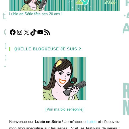
Lubie en Série fête ses 20 ans !
Facebook
Instagram
X
TikTok
YouTube
Flux RSS
QUELLE BLOGUEUSE JE SUIS ?
[Voir ma bio sériephile]
Bienvenue sur
Lubie-en-Série
! Je m'appelle
Lubiie
et découvrez
mon blog spécialisé sur les séries TV et les festivals de séries :