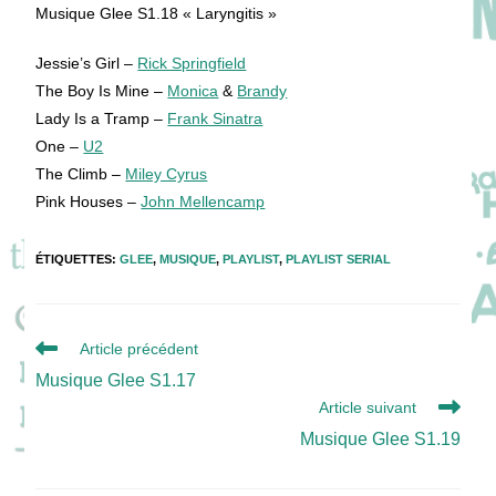
publication :
Musique Glee S1.18 « Laryngitis »
Jessie’s Girl –
Rick Springfield
The Boy Is Mine –
Monica
&
Brandy
Lady Is a Tramp –
Frank Sinatra
One –
U2
The Climb –
Miley Cyrus
Pink Houses –
John Mellencamp
ÉTIQUETTES
:
GLEE
,
MUSIQUE
,
PLAYLIST
,
PLAYLIST SERIAL
Read
Article précédent
more
Musique Glee S1.17
articles
Article suivant
Musique Glee S1.19