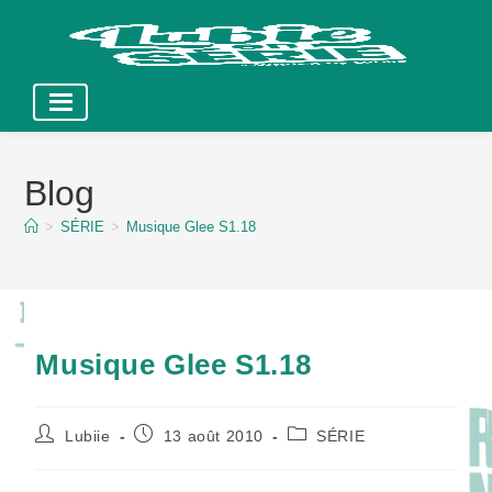
Skip
to
Blog
content
>
SÉRIE
>
Musique Glee S1.18
Musique Glee S1.18
Auteur/autrice
Publication
Post
Lubiie
13 août 2010
SÉRIE
de
publiée :
category:
la