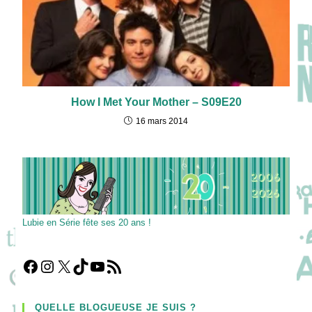
How I Met Your Mother – S09E20
16 mars 2014
Lubie en Série fête ses 20 ans !
Facebook
Instagram
X
TikTok
YouTube
Flux RSS
QUELLE BLOGUEUSE JE SUIS ?