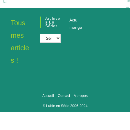
Archive
Actu
Tous
S En
Séries
manga
mes
Archives
en
article
séries
s !
Accueil
Contact
A propos
© Lubie en Série 2006-2024