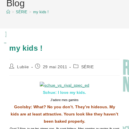
Blog
content
>
SÉRIE
>
my kids !
my kids !
Auteur/autrice
Publication
Post
Lubiie
29 mai 2011
SÉRIE
de
publiée :
category:
la
publication :
Schue: I love my kids.
J’adore mes gamins
Goolsby: What? No you don’t. They’re hideous. My
kids are at least attractive. Yours look like they haven’t
been baked properly.
Quoi ? Non, tu ne les aimes pas. Ils sont hideux. Mes gamins au moins ils sont