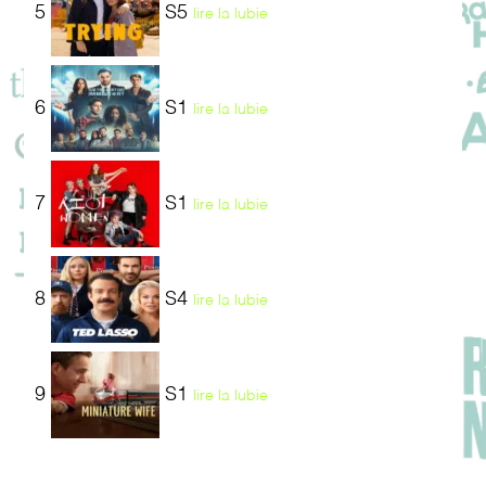
5
S5
lire la lubie
6
S1
lire la lubie
7
S1
lire la lubie
8
S4
lire la lubie
9
S1
lire la lubie