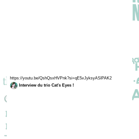
https://youtu.be/QshQsxHVPnk?si=qE5vJyksyASlPAK2
Interview du trio Cat's Eyes !