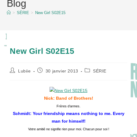
Blog
content
>
SÉRIE
>
New Girl S02E15
New Girl S02E15
Auteur/autrice
Publication
Post
Lubiie
30 janvier 2013
SÉRIE
de
publiée :
category:
la
publication :
Nick: Band of Brothers!
Frères d’armes.
Schmidt: Your friendship means nothing to me. Every
man for himself!
Votre amitié
ne signifie rien pour
moi.
Chacun pour soi
!