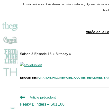
Je suis pratiquement sûr d’avoir une crise cardiaque, et je n’ai pris aucu
bombe
Vidéo de la Be
Saison 3 Episode 13 « Birthday »
ÉTIQUETTES
:
CITATION
,
FOX
,
NEW GIRL
,
QUOTES
,
RÉPLIQUES
,
SAI
Read
Article précédent
more
Peaky Blinders – S01E06
articles