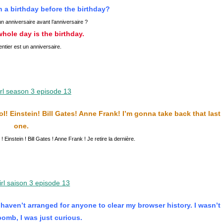
n a birthday before the birthday?
un anniversaire avant l’anniversaire ?
hole day is the birthday.
entier est un anniversaire.
l! Einstein! Bill Gates! Anne Frank! I’m gonna take back that last
one.
 Einstein ! Bill Gates ! Anne Frank ! Je retire la dernière.
 I haven’t arranged for anyone to clear my browser history. I wasn’t
bomb, I was just curious.