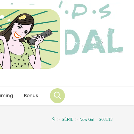
aming
Bonus
>
SÉRIE
>
New Girl – S03E13