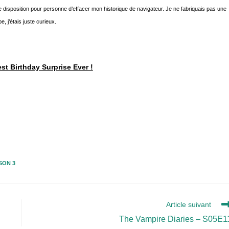
ne disposition pour personne d’effacer mon historique de navigateur. Je ne fabriquais pas une
, j’étais juste curieux.
st Birthday Surprise Ever !
SON 3
Article suivant
The Vampire Diaries – S05E1