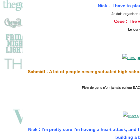
Nick : I have to pla
Je dois organiser 
Cece : The w
Le jour 
Schmidt : A lot of people never graduated high schoo
Plein de gens n’ont jamais eu leur BAC !
Nick : I’m pretty sure I’m having a heart attack, and
building a 