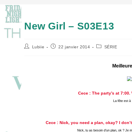
New Girl – S03E13
Auteur/autrice
Publication
Post
Lubiie
22 janvier 2014
SÉRIE
de
publiée :
category:
la
publication :
Meilleure
Cece : The party’s at 7:00
La fête est à
Cece : Nick, you need a plan, okay? I don’
Nick, tu as besoin d’un plan, ok ? Je 