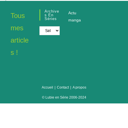
Archive
Actu
Tous
S En
Séries
manga
mes
Archives
en
article
séries
s !
Accueil
Contact
A propos
© Lubie en Série 2006-2024