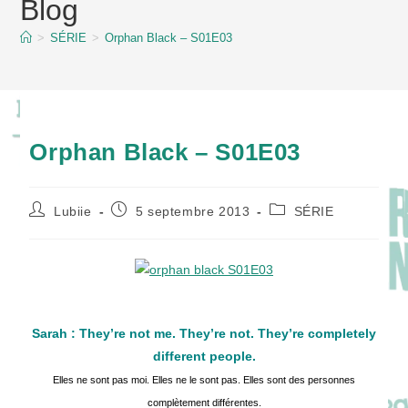
Blog
content
>
SÉRIE
>
Orphan Black – S01E03
Orphan Black – S01E03
Auteur/autrice
Publication
Post
Lubiie
5 septembre 2013
SÉRIE
de
publiée :
category:
la
publication :
Sarah : They’re not me. They’re not. They’re completely
different people.
Elles ne sont pas moi. Elles ne le sont pas. Elles sont des personnes
complètement différentes.