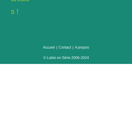
séries
s !
Accueil
Contact
A propos
© Lubie en Série 2006-2024