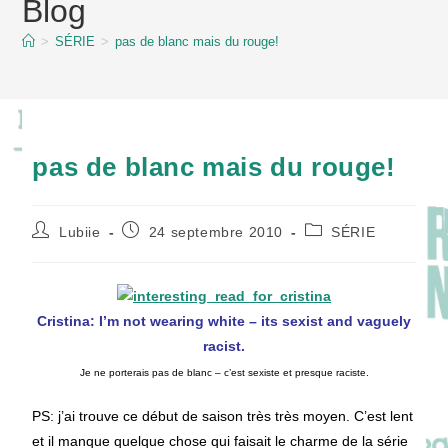
Blog
content
>
SÉRIE
>
pas de blanc mais du rouge!
pas de blanc mais du rouge!
Auteur/autrice
Publication
Post
Lubiie
24 septembre 2010
SÉRIE
de
publiée :
category:
la
publication :
Cristina: I’m not wearing white – its sexist and vaguely
racist.
Je ne porterais pas de blanc – c’est sexiste et presque raciste.
PS: j’ai trouve ce début de saison très très moyen. C’est lent
et il manque quelque chose qui faisait le charme de la série