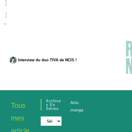
Interview du duo TIVA de NCIS !
Archive
Actu
Tous
S En
Séries
manga
mes
Archives
en
article