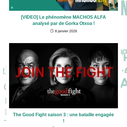
[VIDEO] Le phénomène MACHOS ALFA
analysé par de Gorka Otxoa !
8 janvier 2026
The Good Fight saison 3 : une bataille engagée
!