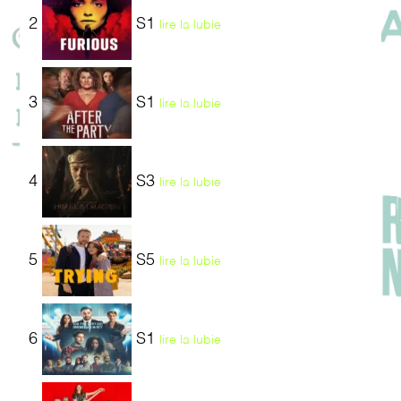
2
S1
lire la lubie
3
S1
lire la lubie
4
S3
lire la lubie
5
S5
lire la lubie
6
S1
lire la lubie