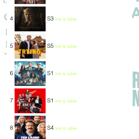
4
S3
lire la lubie
5
S5
lire la lubie
6
S1
lire la lubie
7
S1
lire la lubie
8
S4
lire la lubie