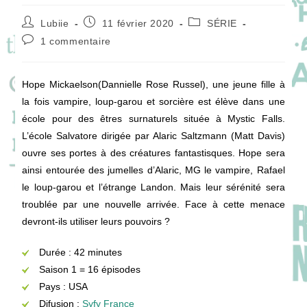
Auteur/autrice
Publication
Post
Lubiie
11 février 2020
SÉRIE
de
publiée :
category:
Commentaires
1 commentaire
la
de
publication :
la
publication :
Hope Mickaelson(Dannielle Rose Russel), une jeune fille à
la fois vampire, loup-garou et sorcière est élève dans une
école pour des êtres surnaturels située à Mystic Falls.
L’école Salvatore dirigée par Alaric Saltzmann (Matt Davis)
ouvre ses portes à des créatures fantastisques. Hope sera
ainsi entourée des jumelles d’Alaric, MG le vampire, Rafael
le loup-garou et l’étrange Landon. Mais leur sérénité sera
troublée par une nouvelle arrivée. Face à cette menace
devront-ils utiliser leurs pouvoirs ?
Durée : 42 minutes
Saison 1 = 16 épisodes
Pays : USA
Difusion :
Syfy France