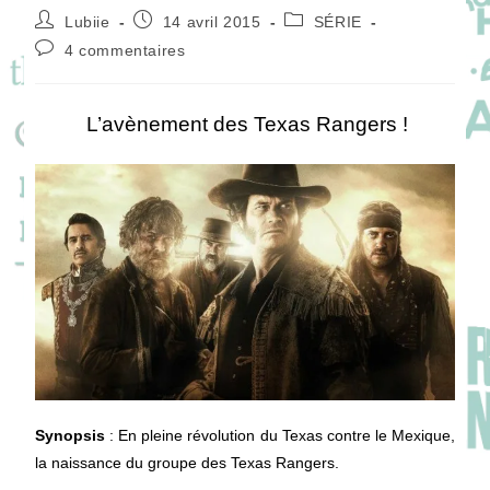
Auteur/autrice
Publication
Post
Lubiie
14 avril 2015
SÉRIE
de
publiée :
category:
Commentaires
4 commentaires
la
de
publication :
la
publication :
L’avènement des Texas Rangers !
Synopsis
: En pleine révolution du Texas contre le Mexique,
la naissance du groupe des Texas Rangers.