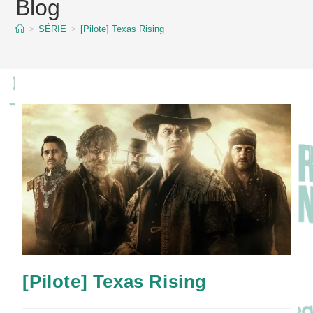
Blog
content
>
SÉRIE
>
[Pilote] Texas Rising
[Pilote] Texas Rising