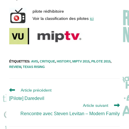
pilote rédhibitoire
Voir la classification des pilotes
ici
ÉTIQUETTES
:
AVIS
,
CRITIQUE
,
HISTORY
,
MIPTV 2015
,
PILOTE 2015
,
REVIEW
,
TEXAS RISING
Read
Article précédent
more
[Pilote] Daredevil
articles
Article suivant
Rencontre avec Steven Levitan – Modern Family