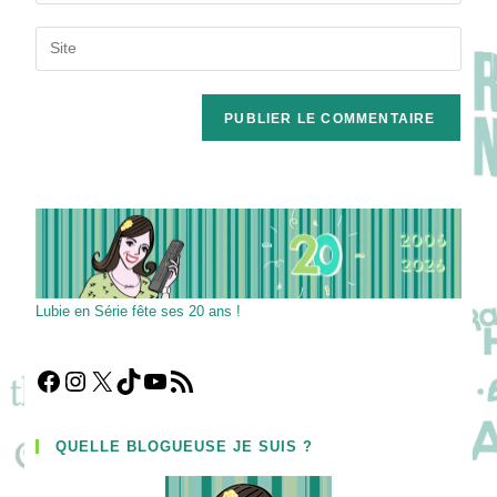
username
email
Saisir
to
address
l’URL
comment
to
de
comment
votre
site
(facultatif)
Lubie en Série fête ses 20 ans !
Facebook
Instagram
X
TikTok
YouTube
Flux RSS
QUELLE BLOGUEUSE JE SUIS ?