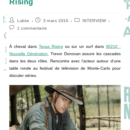
Rising
Auteur/autrice
Publication
Post
Lubiie
3 mars 2016
INTERVIEW
de
publiée :
category:
Commentaires
1 commentaire
la
de
publication :
la
publication :
À cheval dans
Texas Rising
ou sur un surf dans
90210 :
Nouvelle Génération
, Trevor Donovan assure les cascades
dans les deux rôles. Rencontre avec l’acteur autour d’une
table ronde au festival de télévision de Monte-Carlo pour
discuter séries.