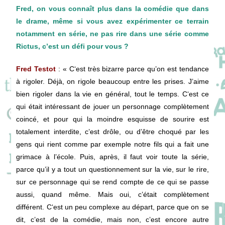
Fred, on vous connaît plus dans la comédie que dans
le drame, même si vous avez expérimenter ce terrain
notamment en série, ne pas rire dans une série comme
Rictus, c’est un défi pour vous ?
Fred Testot
: « C
‘est
très
bizarre
parce
qu’on
est
tendance
à
rigoler.
Déjà,
on
rigole
beaucoup
entre
les prises.
J’aime
bien
rigoler
dans
la
vie
en
général,
tout
le
temps.
C
‘est
ce
qui
était
intéressant
de
jouer
un
personnage
complètement
coincé,
et
pour qui
la
moindre
esquisse
de
sourire
est
totalement
interdite,
c’est
drôle,
ou
d’être
choqué
par
les
gens
qui rient
comme
par
exemple
notre
fils
qui
a
fait
une
grimace
à
l’école. P
uis,
après,
il
faut
voir
toute
la
série,
parce
qu’
il
y
a
tout
un
questionnement
sur
la
vie,
sur
le
rire,
sur
ce
personnage
qui
se
rend
compte
de
ce
qui
se
passe
aussi,
quand
même.
Mais
oui,
c’était
complètement
différent.
C
‘est
un
peu
complexe
au
départ,
parce
que
on
se
dit, c’est
de
la
comédie,
mais
non,
c’est
encore
autre