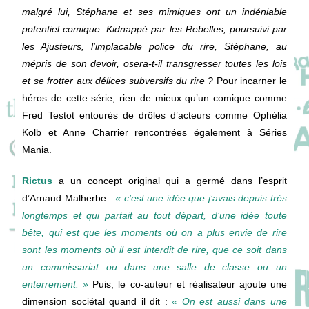
malgré lui, Stéphane et ses mimiques ont un indéniable
potentiel comique. Kidnappé par les Rebelles, poursuivi par
les Ajusteurs, l’implacable police du rire, Stéphane, au
mépris de son devoir, osera-t-il transgresser toutes les lois
et se frotter aux délices subversifs du rire ?
Pour incarner le
héros de cette série, rien de mieux qu’un comique comme
Fred Testot entourés de drôles d’acteurs comme Ophélia
Kolb et Anne Charrier rencontrées également à Séries
Mania.
Rictus
a un concept original qui a germé dans l’esprit
d’Arnaud Malherbe :
«
c’est
une
idée
que
j’avais
depuis
très
longtemps
et
qui
partait
au
tout
départ,
d’une
idée
toute
bête,
qui
est
que
les
moments
où
on
a
plus
envie
de
rire
sont
les
moments
où
il
est
interdit
de
rire,
que
ce
soit
dans
un
commissariat
ou
dans
une
salle
de
classe
ou
un
enterrement. »
Puis, le co-auteur et réalisateur ajoute une
dimension sociétal quand il dit :
« On est aussi dans une