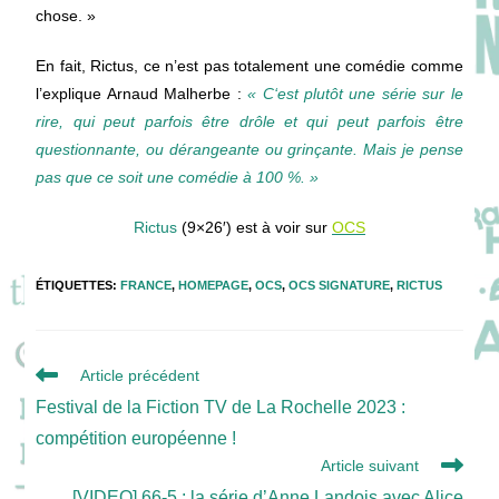
chose. »
En fait, Rictus, ce n’est pas totalement une comédie comme
l’explique Arnaud Malherbe :
« C
‘est
plutôt
une
série
sur
le
rire,
qui
peut
parfois
être
drôle
et
qui
peut
parfois
être
questionnante,
ou
dérangeante
ou
grinçante.
Mais
je
pense
pas
que
ce
soit
une
comédie
à
100
%. »
Rictus
(9×26′) est à voir sur
OCS
ÉTIQUETTES
:
FRANCE
,
HOMEPAGE
,
OCS
,
OCS SIGNATURE
,
RICTUS
Read
Article précédent
more
Festival de la Fiction TV de La Rochelle 2023 :
articles
compétition européenne !
Article suivant
[VIDEO] 66-5 : la série d’Anne Landois avec Alice