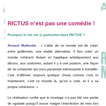
RICTUS n’est pas une comédie !
Pourquoi le rire est si particulier dans RICTUS ?
Arnaud Malherbe
: « L’idée
de ce
monde
est de
créer,
entre
guillemets,
une
réalité
alternative.
Il
faut
créer
un
monde
cohérent.
Autant
on l’
applique
artistiquement
aux
décors, aux costumes, autant il y a
une
posture,
une façon
de se
comporter
qui nous paraissai
t intéressante
à
travailler.
c’est
d’affirmer
toujours
quelque
chose
comme
c’est
ici
maintenant,
c’est
ce
monde
là,
qu’on
a
créé,
et
il
a
sa
propre
cohérence. »
Le réalisateur confie que le montage n’a pas été une partie
de rigolade puisqu’il avoue malgré l’interdiction de rires lors