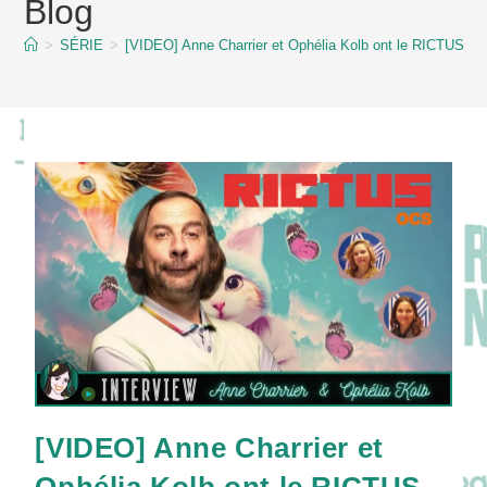
Blog
content
>
SÉRIE
>
[VIDEO] Anne Charrier et Ophélia Kolb ont le RICTUS faci
[VIDEO] Anne Charrier et