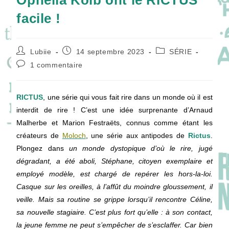
Ophélia Kolb ont le RICTUS
facile !
Auteur/autrice
Publication
Post
Lubiie
14 septembre 2023
SÉRIE
de
publiée :
category:
Commentaires
1 commentaire
la
de
publication :
la
publication :
RICTUS
, une série qui vous fait rire dans un monde où il est
interdit de rire ! C’est une idée surprenante d’Arnaud
Malherbe et Marion Festraëts, connus comme étant les
créateurs de
Moloch
, une série aux antipodes de
Rictus
.
Plongez dans
un monde dystopique d’où le rire, jugé
dégradant, a été aboli, Stéphane, citoyen exemplaire et
employé modèle, est chargé de repérer les hors-la-loi.
Casque sur les oreilles, à l’affût du moindre gloussement, il
veille. Mais sa routine se grippe lorsqu’il rencontre Céline,
sa nouvelle stagiaire. C’est plus fort qu’elle : à son contact,
la jeune femme ne peut s’empêcher de s’esclaffer. Car bien