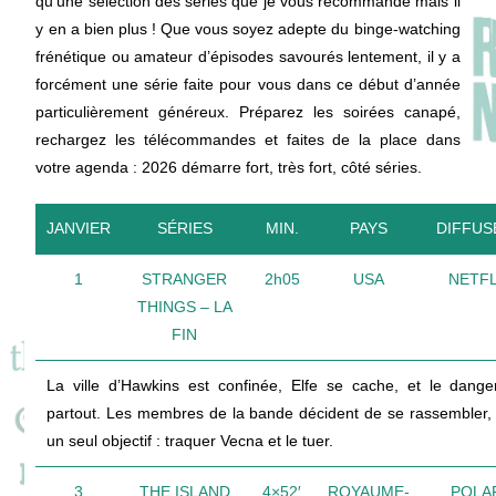
qu’une sélection des séries que je vous recommande mais il
y en a bien plus ! Que vous soyez adepte du binge-watching
frénétique ou amateur d’épisodes savourés lentement, il y a
forcément une série faite pour vous dans ce début d’année
particulièrement généreux. Préparez les soirées canapé,
rechargez les télécommandes et faites de la place dans
votre agenda : 2026 démarre fort, très fort, côté séries.
JANVIER
SÉRIES
MIN.
PAYS
DIFFUS
1
STRANGER
2h05
USA
NETFL
THINGS – LA
FIN
La ville d’Hawkins est confinée, Elfe se cache, et le dange
partout. Les membres de la bande décident de se rassembler,
un seul objectif : traquer Vecna et le tuer.
3
THE ISLAND
4×52′
ROYAUME-
POLA