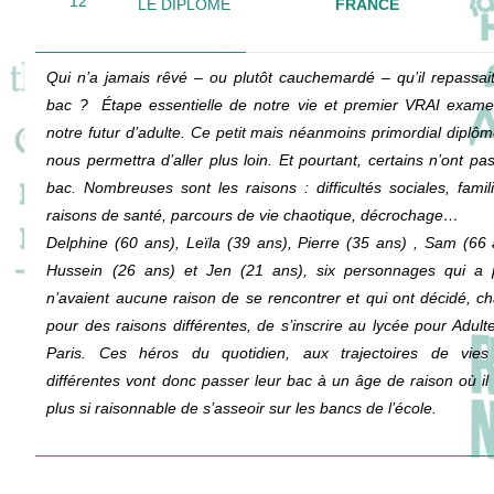
12
LE DIPLÔME
FRANCE
Qui n’a jamais rêvé – ou plutôt cauchemardé – qu’il repassai
bac ?
Étape essentielle de notre vie et premier VRAI exam
notre futur d’adulte. Ce petit mais néanmoins primordial diplôm
nous permettra d’aller plus loin. Et pourtant, certains n’ont pas
bac. Nombreuses
sont les raisons : difficultés sociales, famil
raisons de santé, parcours de vie chaotique, décrochage…
Delphine
(60 ans), Leïla (39 ans), Pierre (35 ans)
, Sam (66 
Hussein
(26 ans)
et Jen (21 ans), six personnages qui a p
n’avaient aucune raison de se rencontrer et qui ont décidé, c
pour des raisons différentes, de s’inscrire au lycée pour Adult
Paris. Ces héros du quotidien, aux trajectoires de vies
différentes vont donc passer leur bac à un âge de raison où il 
plus si raisonnable de s’asseoir sur les bancs de l’école.