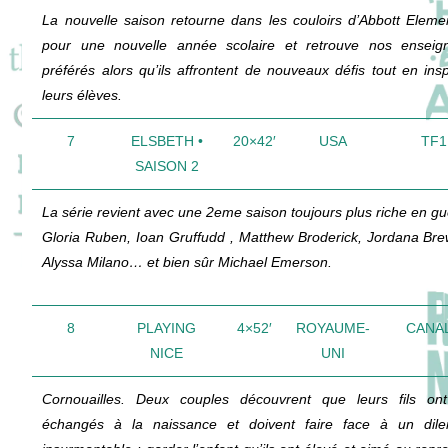
La nouvelle saison retourne dans les couloirs d’Abbott Eleme
pour une nouvelle année scolaire et retrouve nos enseig
préférés alors qu’ils affrontent de nouveaux défis tout en insp
leurs élèves.
7
ELSBETH •
20×42′
USA
TF1
SAISON 2
La série revient avec une 2eme saison toujours plus riche en gu
Gloria Ruben, Ioan Gruffudd , Matthew Broderick, Jordana Bre
Alyssa Milano… et bien sûr Michael Emerson.
8
PLAYING
4×52′
ROYAUME-
CANAL
NICE
UNI
Cornouailles. Deux couples découvrent que leurs fils on
échangés à la naissance et doivent faire face à un di