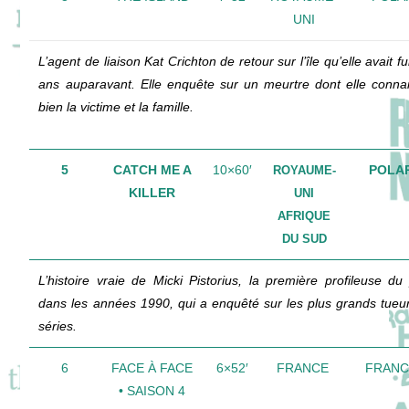
UNI
L’agent de liaison Kat Crichton de retour sur l’île qu’elle avait f
ans auparavant. Elle enquête sur un meurtre dont elle connai
bien la victime et la famille.
5
CATCH ME A
10×60′
POLAR
ROYAUME-
KILLER
UNI
AFRIQUE
DU SUD
L’histoire vraie de Micki Pistorius, la première profileuse du
dans les années 1990, qui a enquêté sur les plus grands tueu
séries.
6
FACE À FACE
6×52′
FRANCE
FRANC
• SAISON 4