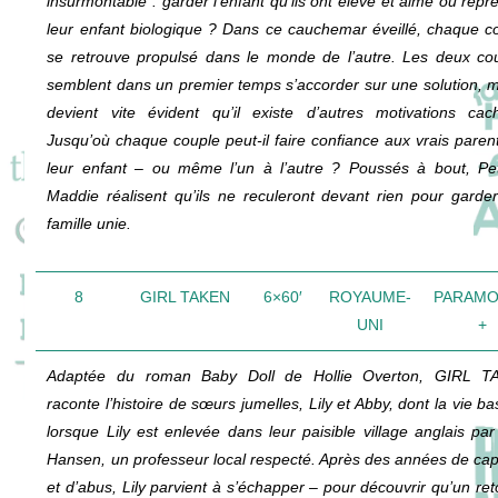
insurmontable : garder l’enfant qu’ils ont élevé et aimé ou repr
leur enfant biologique ? Dans ce cauchemar éveillé, chaque c
se retrouve propulsé dans le monde de l’autre. Les deux co
semblent dans un premier temps s’accorder sur une solution, ma
devient vite évident qu’il existe d’autres motivations cac
Jusqu’où chaque couple peut-il faire confiance aux vrais paren
leur enfant – ou même l’un à l’autre ? Poussés à bout, Pe
Maddie réalisent qu’ils ne reculeront devant rien pour garder
famille unie.
8
GIRL TAKEN
6×60′
ROYAUME-
PARAM
UNI
+
Adaptée du roman Baby Doll de Hollie Overton, GIRL T
raconte l’histoire de sœurs jumelles, Lily et Abby, dont la vie ba
lorsque Lily est enlevée dans leur paisible village anglais par
Hansen, un professeur local respecté. Après des années de capt
et d’abus, Lily parvient à s’échapper – pour découvrir qu’un ret