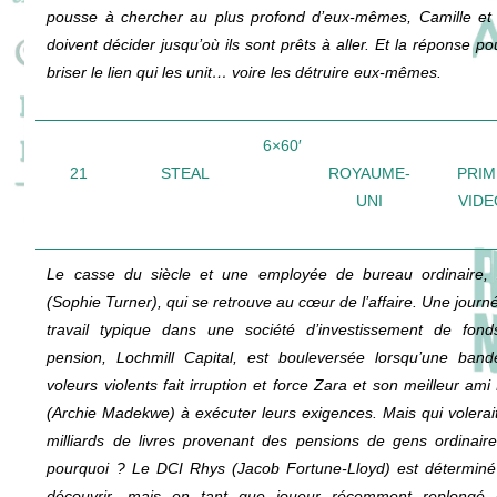
pousse à chercher au plus profond d’eux-mêmes, Camille et 
doivent décider jusqu’où ils sont prêts à aller. Et la réponse pou
briser le lien qui les unit… voire les détruire eux-mêmes.
6×60′
21
STEAL
ROYAUME-
PRIM
UNI
VIDE
Le casse du siècle et une employée de bureau ordinaire,
(Sophie Turner), qui se retrouve au cœur de l’affaire. Une journ
travail typique dans une société d’investissement de fon
pension, Lochmill Capital, est bouleversée lorsqu’une ban
voleurs violents fait irruption et force Zara et son meilleur ami
(Archie Madekwe) à exécuter leurs exigences. Mais qui volerai
milliards de livres provenant des pensions de gens ordinaire
pourquoi ? Le DCI Rhys (Jacob Fortune-Lloyd) est déterminé
découvrir, mais en tant que joueur récemment replongé