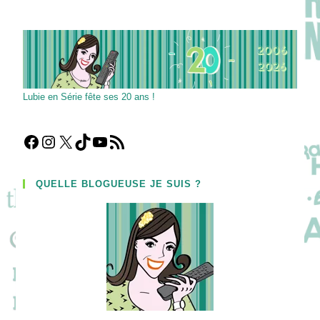
(facultatif)
Lubie en Série fête ses 20 ans !
Facebook
Instagram
X
TikTok
YouTube
Flux RSS
QUELLE BLOGUEUSE JE SUIS ?