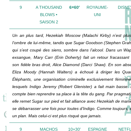
9
A THOUSAND
6×60′
ROYAUME-
DISNE
BLOWS •
UNI
SAISON 2
Un an plus tard, Hezekiah Moscow (Malachi Kirby) n’est plu
l’ombre de lui-même, tandis que Sugar Goodson (Stephen Gra
qui s’est coupé des siens, sombre dans l’alcool. Dans un Wa
exsangue, Mary Carr (Erin Doherty) fait un retour fracassant
son fidèle bras droit, Alice Diamond (Darci Shaw). En son abs
Eliza Moody (Hannah Walters) a échoué à diriger les Qua
Éléphants, une organisation criminelle exclusivement féminine
lesquels Indigo Jeremy (Robert Glenister) a fait main basse.
compte bien reprendre sa place à la tête du gang. Par pragmat
elle remet Sugar sur pied et fait alliance avec Hezekiah de mani
se débarrasser une fois pour toutes d’Indigo. Comme toujours, e
un plan. Mais celui-ci est plus risqué que jamais.
9
MACHOS
10×30′
ESPAGNE
NETFL