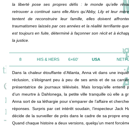
la liberté pose ses propres défis : le monde qu’elle rêva
retrouver a continué sans elle.Alors qu’Abby, Lily et leur mèr
tentent de reconstruire leur famille, elles doivent affronte
traumatismes laissés par ces années et la réalité terrifiante que
est toujours en fuite, déterminé à façonner son récit et à échap
la justice.
8
HIS & HERS
6×60′
USA
NETFL
Dans la chaleur étouffante d’Atlanta, Anna vit dans une inquié
réclusion, s’éloignant peu à peu de ses amis et de sa carriè
présentatrice de journaux télévisés. Mais lorsqu’elle entend p
d’un meurtre à Dahlonega, la petite ville tranquille où elle a gr
Anna sort de sa léthargie pour s’emparer de l’affaire et cherche
réponses. Surpris par cet intérêt soudain, l’inspecteur Jack H
décide de la surveiller de près dans le cadre de sa propre enq
Quand chaque histoire a deux versions, quelqu’un ment forcém