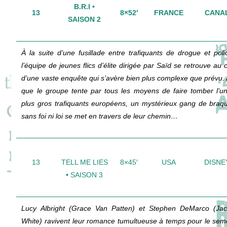
B.R.I •
13
8×52′
FRANCE
CANAL
SAISON 2
À la suite d’une fusillade entre trafiquants de drogue et polic
l’équipe de jeunes flics d’élite dirigée par Saïd se retrouve au 
d’une vaste enquête qui s’avère bien plus complexe que prévu. 
que le groupe tente par tous les moyens de faire tomber l’u
plus gros trafiquants européens, un mystérieux gang de braq
sans foi ni loi se met en travers de leur chemin…
13
TELL ME LIES
8×45′
USA
DISNE
• SAISON 3
Lucy Albright (Grace Van Patten) et Stephen DeMarco (Ja
White) ravivent leur romance tumultueuse à temps pour le sem