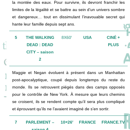
la montée des eaux. Pour survivre, ils devront franchir les
limites de la légalité et se battre au sein d’un univers sombre
et dangereux… tout en dissimulant l’inavouable secret qui
hante leur famille depuis sept ans.
5
THE WALKING
8X60′
USA
CINÉ +
DEAD : DEAD
PLUS
CITY – saison
2
Maggie et Negan évoluent à présent dans un Manhattan
post-apocalyptique, coupé depuis longtemps du reste du
monde. Ils se retrouvent piégés dans des camps opposés
pour le contrôle de New York. À mesure que leurs chemins
se croisent, ils se rendent compte qu’il sera plus compliqué
et éprouvant qu’ils ne l’avaient imaginé de s’en sortir.
7
PARLEMENT –
10×26′
FRANCE
FRANCE.TV
saison 4