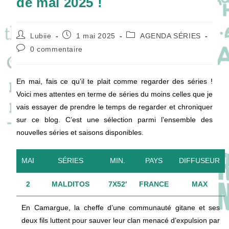
de mai 2025 !
Auteur/autrice
Publication
Post
Lubiie
1 mai 2025
AGENDA SÉRIES
de
publiée :
category:
Commentaires
0 commentaire
la
de
publication :
la
publication :
En mai, fais ce qu’il te plait comme regarder des séries !
Voici mes attentes en terme de séries du moins celles que je
vais essayer de prendre le temps de regarder et chroniquer
sur ce blog. C’est une sélection parmi l’ensemble des
nouvelles séries et saisons disponibles.
MAI
SÉRIES
MIN.
PAYS
DIFFUSEUR
2
MALDITOS
7X52′
FRANCE
MAX
En Camargue, la cheffe d’une communauté gitane et ses
deux fils luttent pour sauver leur clan menacé d’expulsion par