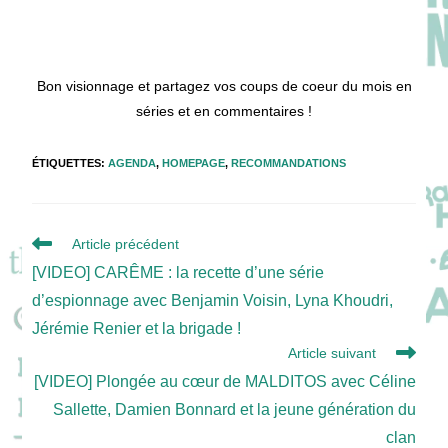
séries offrent des intrigues captivantes et des personnages forts qui
enrichiront vos soirées.
Bon visionnage et partagez vos coups de coeur du mois en
séries et en commentaires !
ÉTIQUETTES
:
AGENDA
,
HOMEPAGE
,
RECOMMANDATIONS
Read
Article précédent
more
[VIDEO] CARÊME : la recette d’une série
articles
d’espionnage avec Benjamin Voisin, Lyna Khoudri,
Jérémie Renier et la brigade !
Article suivant
[VIDEO] Plongée au cœur de MALDITOS avec Céline
Sallette, Damien Bonnard et la jeune génération du
clan