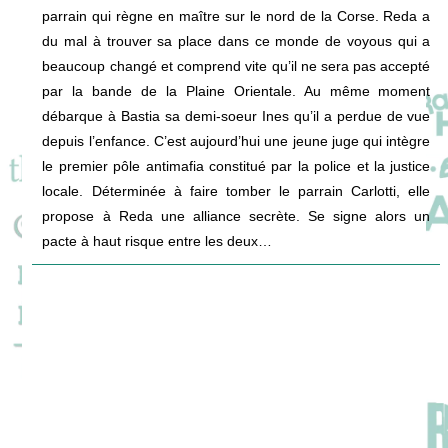
parrain qui règne en maître sur le nord de la Corse. Reda a
du mal à trouver sa place dans ce monde de voyous qui a
beaucoup changé et comprend vite qu’il ne sera pas accepté
par la bande de la Plaine Orientale. Au même moment
débarque à Bastia sa demi-soeur Ines qu’il a perdue de vue
depuis l’enfance. C’est aujourd’hui une jeune juge qui intègre
le premier pôle antimafia constitué par la police et la justice
locale. Déterminée à faire tomber le parrain Carlotti, elle
propose à Reda une alliance secrète. Se signe alors un
pacte à haut risque entre les deux…
Recommandations de séries télévisées à voir en ce moment ? Quoi regarder à
la télévision ? Vous cherchez les meilleures séries à voir en ce moment ?
Découvrez les incontournables actuels qui captivent tous les publics ! Entre
drames familiaux intenses, thrillers à suspense, et séries de science-fiction
visuellement impressionnantes, il y en a pour tous les goûts. Sans oublier les
comédies feel-good, parfaites pour se détendre. Ces recommandations de