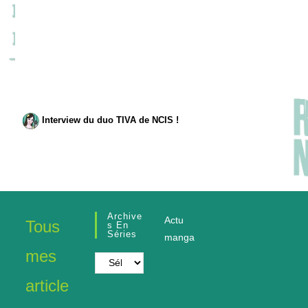
Interview du duo TIVA de NCIS !
Archive
Actu
Tous
S En
Séries
manga
mes
Archives
en
article
séries