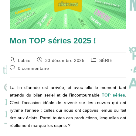
Mon TOP séries 2025 !
Auteur/autrice
Publication
Post
Lubiie
30 décembre 2025
SÉRIE
de
publiée :
category:
Commentaires
0 commentaire
la
de
publication :
la
publication :
La fin d’année est arrivée, et avec elle le moment tant
attendu du bilan sériel et de l’incontournable
TOP séries
.
C’est l’occasion idéale de revenir sur les œuvres qui ont
rythmé l’année : celles qui nous ont captivés, émus ou fait
rire aux éclats. Parmi toutes ces productions, lesquelles ont
réellement marqué les esprits ?