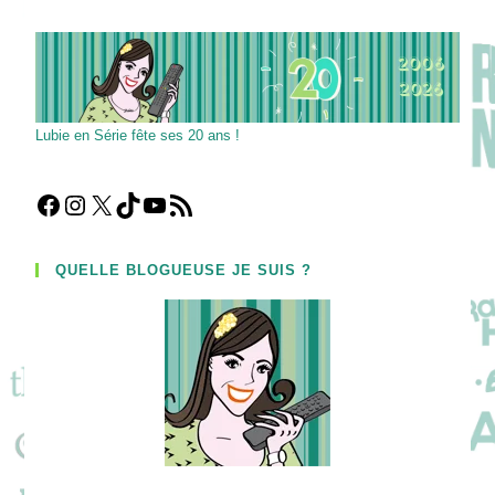
(facultatif)
Lubie en Série fête ses 20 ans !
Facebook
Instagram
X
TikTok
YouTube
Flux RSS
QUELLE BLOGUEUSE JE SUIS ?