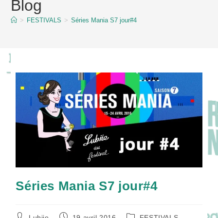
Blog
content
>
FESTIVALS
>
Séries Mania S7 jour#4
Séries Mania S7 jour#4
Auteur/autrice
Publication
Post
Lubiie
19 avril 2016
FESTIVALS