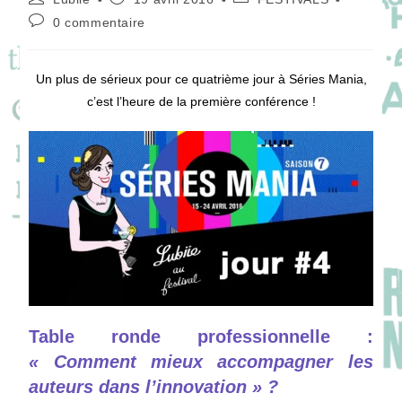
de
publiée :
category:
Commentaires
0 commentaire
la
de
publication :
la
publication :
Un plus de sérieux pour ce quatrième jour à Séries Mania,
c’est l’heure de la première conférence !
Table ronde professionnelle :
« Comment mieux accompagner les
auteurs dans l’innovation » ?