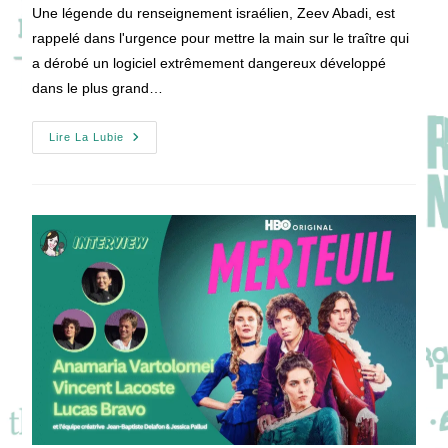
la
Une légende du renseignement israélien, Zeev Abadi, est
publication :
rappelé dans l'urgence pour mettre la main sur le traître qui
a dérobé un logiciel extrêmement dangereux développé
dans le plus grand…
[VIDEO]
Lire La Lubie
MENACE
IMMINENTE
:
Patrick
Bruel
Et
Natacha
Lindinger
En
Tandem
Explosif
!