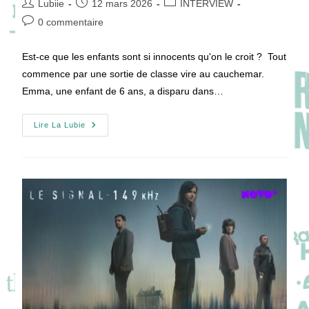
Auteur/autrice
Publication
Post
Lubiie
12 mars 2026
INTERVIEW
de
publiée :
category:
Commentaires
0 commentaire
la
de
publication :
la
Est-ce que les enfants sont si innocents qu'on le croit ? Tout
publication :
commence par une sortie de classe vire au cauchemar.
Emma, une enfant de 6 ans, a disparu dans…
[VIDEO]
Lire La Lubie
JE
SAIS
PAS
Mais
Eux
Ils
Savent
Alysson
Paradis
Et
Hubert
Delattre
!