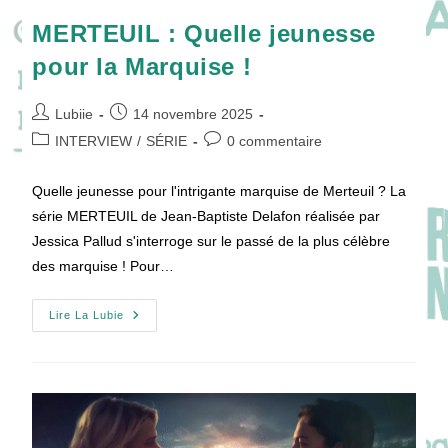
MERTEUIL : Quelle jeunesse
pour la Marquise !
Auteur/autrice
Publication
Lubiie
14 novembre 2025
de
publiée :
Post
Commentaires
INTERVIEW
/
SÉRIE
0 commentaire
la
category:
de
publication :
la
Quelle jeunesse pour l'intrigante marquise de Merteuil ? La
publication :
série MERTEUIL de Jean-Baptiste Delafon réalisée par
Jessica Pallud s'interroge sur le passé de la plus célèbre
des marquise ! Pour…
MERTEUIL
Lire La Lubie
:
Quelle
Jeunesse
Pour
La
Marquise
!