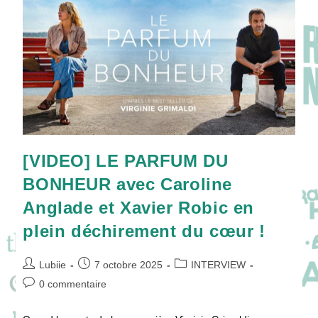
Mystère
De
La
Série
TALAMASCA
:
THE
SECRET
ORDER
!
[VIDEO] LE PARFUM DU
BONHEUR avec Caroline
Anglade et Xavier Robic en
plein déchirement du cœur !
Auteur/autrice
Publication
Post
Lubiie
7 octobre 2025
INTERVIEW
de
publiée :
category:
Commentaires
0 commentaire
la
de
publication :
la