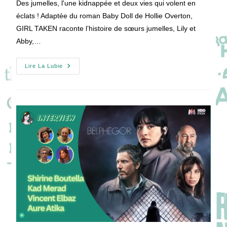
Des jumelles, l'une kidnappée et deux vies qui volent en
publication :
éclats ! Adaptée du roman Baby Doll de Hollie Overton,
GIRL TAKEN raconte l’histoire de sœurs jumelles, Lily et
Abby,…
GIRL
Lire La Lubie
TAKEN
:
Des
Jumelles,
Une
Disparition
Et
Des
Vies
À
Jamais
Brisées