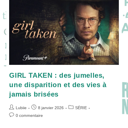
Quand
L’horreur
Se
Met
Sur
La
Même
Fréquence
!
GIRL TAKEN : des jumelles,
une disparition et des vies à
jamais brisées
Auteur/autrice
Publication
Post
Lubiie
8 janvier 2026
SÉRIE
de
publiée :
category:
Commentaires
0 commentaire
la
de
publication :
la