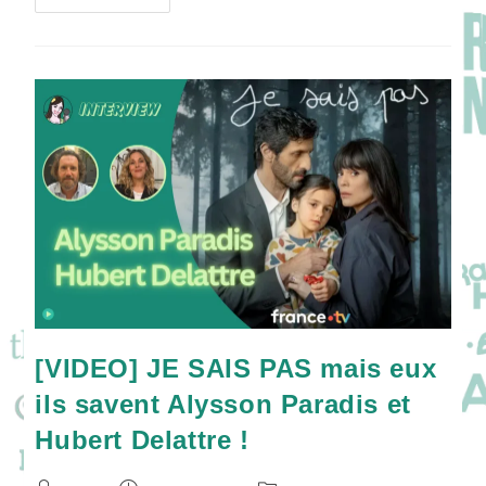
SHARDS
:
Ryan
Murphy
Fait
Monter
La
Température
Avec
Un
Teen
Drama
Sulfureux
!
[VIDEO] JE SAIS PAS mais eux
ils savent Alysson Paradis et
Hubert Delattre !