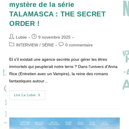
mystère de la série
TALAMASCA : THE SECRET
ORDER !
Auteur/autrice
Publication
Lubiie
9 novembre 2025
de
publiée :
Post
Commentaires
INTERVIEW
/
SÉRIE
0 commentaire
la
category:
de
publication :
la
Et s'il existait une agence secrète pour gérer les êtres
publication :
immortels qui peuplerait notre terre ? Dans l'univers d'Anna
Rice (Entretien avec un Vampire), la reine des romans
fantastiques autour…
[VIDEO]
Lire La Lubie
Nicholas
Denton
Et
John
Lee
Hancok
Percent
Le