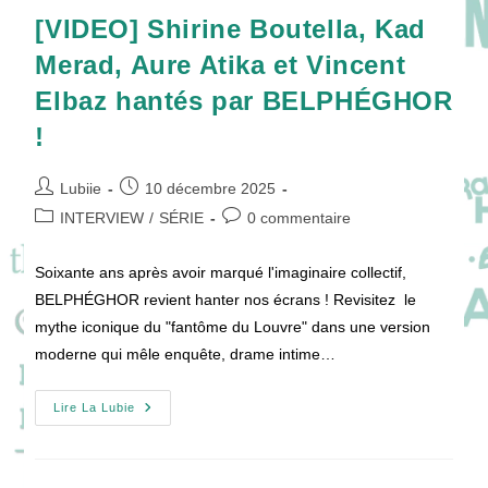
[VIDEO] Shirine Boutella, Kad
Merad, Aure Atika et Vincent
Elbaz hantés par BELPHÉGHOR
!
Auteur/autrice
Publication
Lubiie
10 décembre 2025
de
publiée :
Post
Commentaires
INTERVIEW
/
SÉRIE
0 commentaire
la
category:
de
publication :
la
Soixante ans après avoir marqué l'imaginaire collectif,
publication :
BELPHÉGHOR revient hanter nos écrans ! Revisitez le
mythe iconique du "fantôme du Louvre" dans une version
moderne qui mêle enquête, drame intime…
[VIDEO]
Lire La Lubie
Shirine
Boutella,
Kad
Merad,
Aure