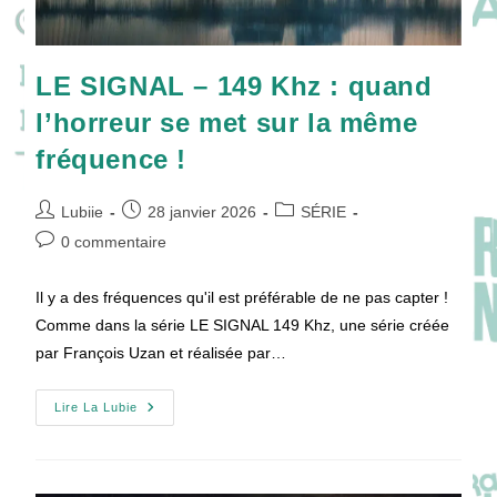
LE SIGNAL – 149 Khz : quand
l’horreur se met sur la même
fréquence !
Auteur/autrice
Publication
Post
Lubiie
28 janvier 2026
SÉRIE
de
publiée :
category:
Commentaires
0 commentaire
la
de
publication :
la
Il y a des fréquences qu'il est préférable de ne pas capter !
publication :
Comme dans la série LE SIGNAL 149 Khz, une série créée
par François Uzan et réalisée par…
LE
Lire La Lubie
SIGNAL
–
149
Khz
: