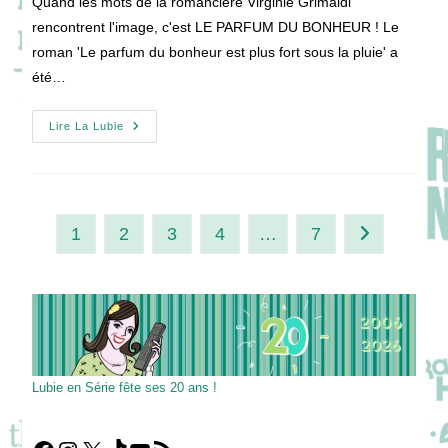
Quand les mots de la romancière Virginie Grimaldi
publication :
rencontrent l'image, c'est LE PARFUM DU BONHEUR ! Le
roman 'Le parfum du bonheur est plus fort sous la pluie' a
été…
[VIDEO]
Lire La Lubie
LE
PARFUM
DU
BONHEUR
Avec
Caroline
Anglade
1
2
3
4
…
7
Aller à la pag
Et
Xavier
Robic
En
Plein
Déchirement
Du
Cœur
!
Lubie en Série fête ses 20 ans !