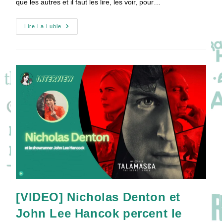
que les autres et il faut les lire, les voir, pour…
DÉSENCHANTÉES
Lire La Lubie
:
La
Mini-
Série
Qui
Enchante
Malgré
Son
Drame
!
[VIDEO] Nicholas Denton et
John Lee Hancok percent le