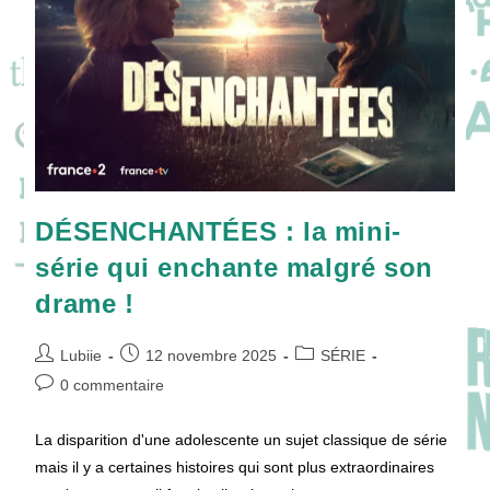
DÉSENCHANTÉES : la mini-
série qui enchante malgré son
drame !
Auteur/autrice
Publication
Post
Lubiie
12 novembre 2025
SÉRIE
de
publiée :
category:
Commentaires
0 commentaire
la
de
publication :
la
La disparition d'une adolescente un sujet classique de série
publication :
mais il y a certaines histoires qui sont plus extraordinaires