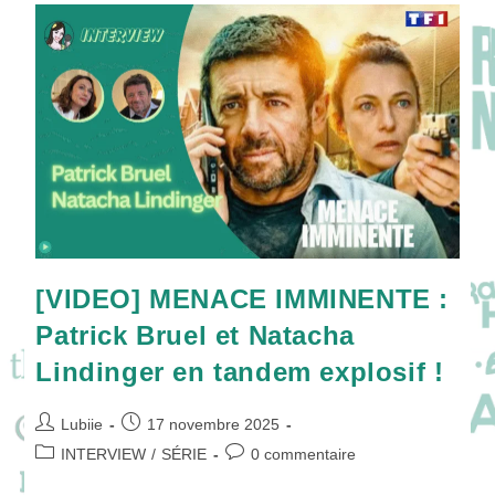
Atika
Et
Vincent
Elbaz
Hantés
Par
BELPHÉGHOR
!
[VIDEO] MENACE IMMINENTE :
Patrick Bruel et Natacha
Lindinger en tandem explosif !
Auteur/autrice
Publication
Lubiie
17 novembre 2025
de
publiée :
Post
Commentaires
INTERVIEW
/
SÉRIE
0 commentaire
la
category:
de
publication :