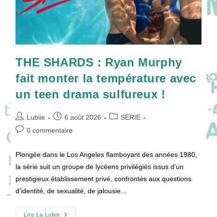
THE SHARDS : Ryan Murphy
fait monter la température avec
un teen drama sulfureux !
Auteur/autrice
Publication
Post
Lubiie
6 août 2026
SÉRIE
de
publiée :
category:
Commentaires
0 commentaire
la
de
publication :
la
Plongée dans le Los Angeles flamboyant des années 1980,
publication :
la série suit un groupe de lycéens privilégiés issus d’un
prestigieux établissement privé, confrontés aux questions
d’identité, de sexualité, de jalousie…
THE
Lire La Lubie