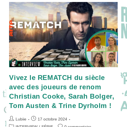
Leur
Série
LA
MESÍAS
!
Vivez le REMATCH du siècle
avec des joueurs de renom
Christian Cooke, Sarah Bolger,
Tom Austen & Trine Dyrholm !
Auteur/autrice
Publication
Lubiie
17 octobre 2024
de
publiée :
Post
Commentaires
INTERVIEW
/
SÉRIE
0 commentaire