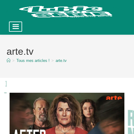
Skip
to
arte.tv
content
>
Tous mes articles !
>
arte.tv