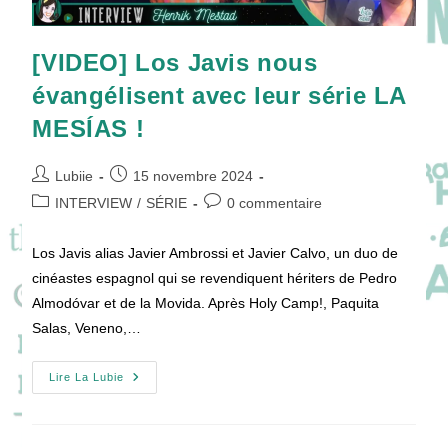
[VIDEO] Los Javis nous
évangélisent avec leur série LA
MESÍAS !
Auteur/autrice
Publication
Lubiie
15 novembre 2024
de
publiée :
Post
Commentaires
INTERVIEW
/
SÉRIE
0 commentaire
la
category:
de
publication :
la
Los Javis alias Javier Ambrossi et Javier Calvo, un duo de
publication :
cinéastes espagnol qui se revendiquent hériters de Pedro
Almodóvar et de la Movida. Après Holy Camp!, Paquita
Salas, Veneno,…
[VIDEO]
Lire La Lubie
Los
Javis
Nous
Évangélisent
Avec