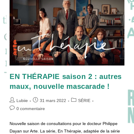
Vie
Laissée
À
L’adolescence
?
EN THÉRAPIE saison 2 : autres
maux, nouvelle mascarade !
Auteur/autrice
Publication
Post
Lubiie
31 mars 2022
SÉRIE
de
publiée :
category:
Commentaires
0 commentaire
la
de
publication :
la
Nouvelle saison de consultations pour le docteur Philippe
publication :
Dayan sur Arte. La série, En Thérapie, adaptée de la série