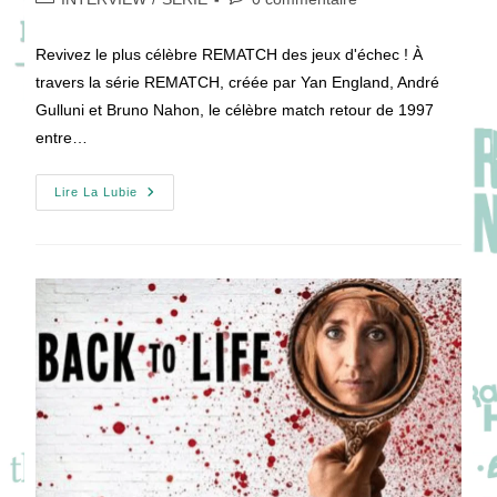
la
category:
de
publication :
la
Revivez le plus célèbre REMATCH des jeux d'échec ! À
publication :
travers la série REMATCH, créée par Yan England, André
Gulluni et Bruno Nahon, le célèbre match retour de 1997
entre…
Vivez
Lire La Lubie
Le
REMATCH
Du
Siècle
Avec
Des
Joueurs
De
Renom
Christian
Cooke,
Sarah
Bolger,
Tom
Austen
&
Trine
Dyrholm
!