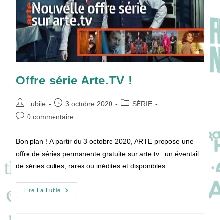
Offre série Arte.TV !
Auteur/autrice
Publication
Post
Lubiie
3 octobre 2020
SÉRIE
de
publiée :
category:
Commentaires
0 commentaire
la
de
publication :
la
Bon plan ! À partir du 3 octobre 2020, ARTE propose une
publication :
offre de séries permanente gratuite sur arte.tv : un éventail
de séries cultes, rares ou inédites et disponibles…
Offre
Lire La Lubie
Série
Arte.TV
!