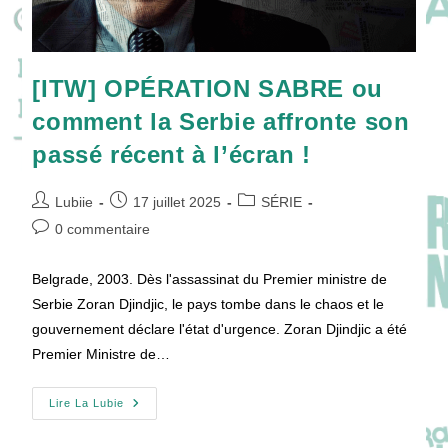
[ITW] OPÉRATION SABRE ou
comment la Serbie affronte son
passé récent à l’écran !
Auteur/autrice
Publication
Post
Lubiie
17 juillet 2025
SÉRIE
de
publiée :
category:
Commentaires
0 commentaire
la
de
publication :
la
Belgrade, 2003. Dès l'assassinat du Premier ministre de
publication :
Serbie Zoran Djindjic, le pays tombe dans le chaos et le
gouvernement déclare l'état d'urgence. Zoran Djindjic a été
Premier Ministre de…
[ITW]
Lire La Lubie
OPÉRATION
SABRE
Ou