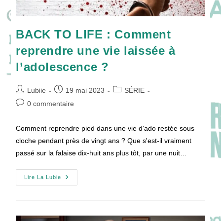
BACK TO LIFE : Comment
reprendre une vie laissée à
l’adolescence ?
Auteur/autrice
Publication
Post
Lubiie
19 mai 2023
SÉRIE
de
publiée :
category:
Commentaires
0 commentaire
la
de
publication :
la
Comment reprendre pied dans une vie d'ado restée sous
publication :
cloche pendant près de vingt ans ? Que s'est-il vraiment
passé sur la falaise dix-huit ans plus tôt, par une nuit…
BACK
Lire La Lubie
TO
LIFE
:
Comment
Reprendre
Une