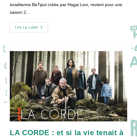
israélienne BeTipul créée par Hagai Levi, revient pour une
saison 2…
EN
Lire La Lubie
THÉRAPIE
Saison
2
:
Autres
Maux,
Nouvelle
Mascarade
!
LA CORDE : et si la vie tenait à