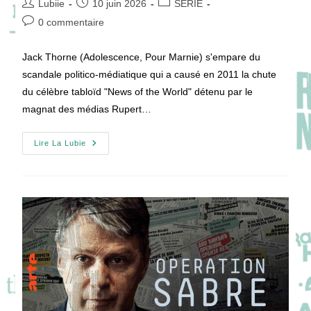
Auteur/autrice
Publication
Post
Lubiie
10 juin 2026
SÉRIE
de
publiée :
category:
Commentaires
0 commentaire
la
de
publication :
la
Jack Thorne (Adolescence, Pour Marnie) s'empare du
publication :
scandale politico-médiatique qui a causé en 2011 la chute
du célèbre tabloïd "News of the World" détenu par le
magnat des médias Rupert…
THE
Lire La Lubie
HACK
:
SUR
ÉCOUTE
Au
Cœur
Du
Plus
Grand
Scandale
Médiatique
Britannique
!