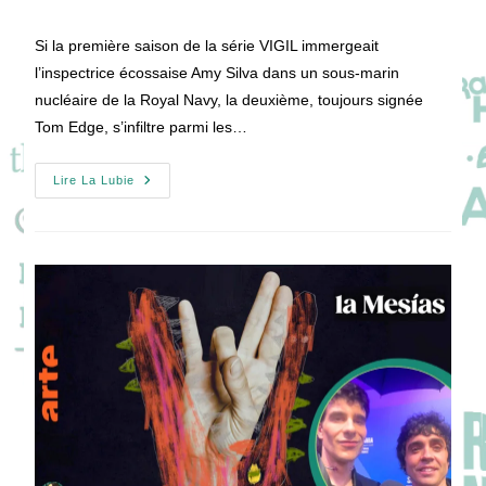
la
de
publication :
la
Si la première saison de la série VIGIL immergeait
publication :
l’inspectrice écossaise Amy Silva dans un sous-marin
nucléaire de la Royal Navy, la deuxième, toujours signée
Tom Edge, s’infiltre parmi les…
VIGIL
Lire La Lubie
Saison
2
:
Des
Abysses
Du
Sous-
Marin
Aux
Cieux
De
L’armée
De
L’air
!