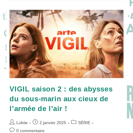
Comment
La
Serbie
Affronte
Son
Passé
Récent
À
L’écran
!
VIGIL saison 2 : des abysses
du sous-marin aux cieux de
l’armée de l’air !
Auteur/autrice
Publication
Post
Lubiie
2 janvier 2025
SÉRIE
de
publiée :
category:
Commentaires
0 commentaire