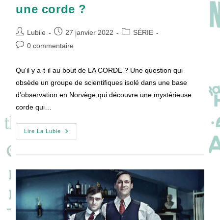
une corde ?
Auteur/autrice
Publication
Post
Lubiie
27 janvier 2022
SÉRIE
de
publiée :
category:
Commentaires
0 commentaire
la
de
publication :
la
Qu'il y a-t-il au bout de LA CORDE ? Une question qui
publication :
obsède un groupe de scientifiques isolé dans une base
d’observation en Norvège qui découvre une mystérieuse
corde qui…
LA
Lire La Lubie
CORDE
:
Et
Si
La
Vie
Tenait
À
Une
Corde
?