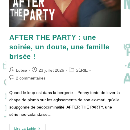
AFTER THE PARTY : une
soirée, un doute, une famille
brisée !
Auteur/autrice
Publication
Post
Lubiie
23 juillet 2026
SÉRIE
de
publiée :
category:
Commentaires
2 commentaires
la
de
publication :
la
Quand le loup est dans la bergerie... Penny tente de lever la
publication :
chape de plomb sur les agissements de son ex-mari, qu'elle
soupçonne de pédocriminalité. AFTER THE PARTY, une
série néo-zélandaise…
AFTER
Lire La Lubie