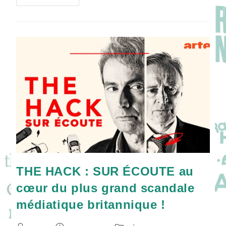
THE
PARTY
:
Une
Soirée,
Un
Doute,
Une
Famille
Brisée
!
THE HACK : SUR ÉCOUTE au
cœur du plus grand scandale
médiatique britannique !