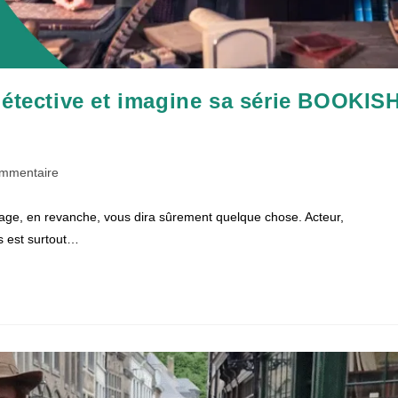
détective et imagine sa série BOOKIS
taires
ommentaire
isage, en revanche, vous dira sûrement quelque chose. Acteur,
on :
ss est surtout…