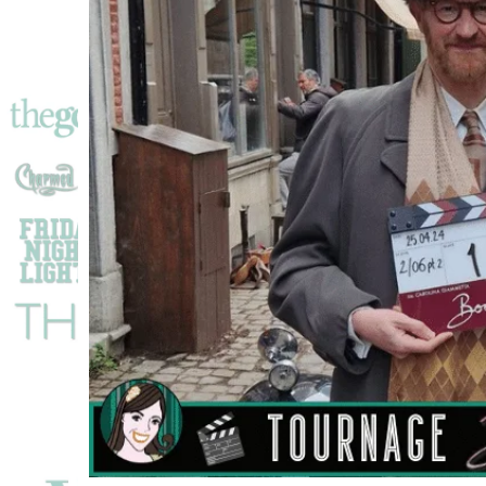
Série
BOOKISH
!