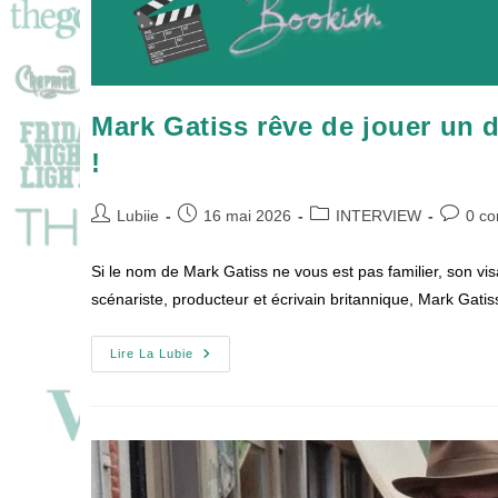
Mark Gatiss rêve de jouer un 
!
Auteur/autrice
Publication
Post
Commen
Lubiie
16 mai 2026
INTERVIEW
0 c
de
publiée :
category:
de
la
la
Si le nom de Mark Gatiss ne vous est pas familier, son v
publication :
publicati
scénariste, producteur et écrivain britannique, Mark Gati
Mark
Lire La Lubie
Gatiss
Rêve
De
Jouer
Un
Détective
Et
Imagine
Sa