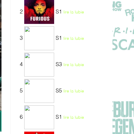
2
S1
lire la lubie
3
S1
lire la lubie
4
S3
lire la lubie
5
S5
lire la lubie
6
S1
lire la lubie