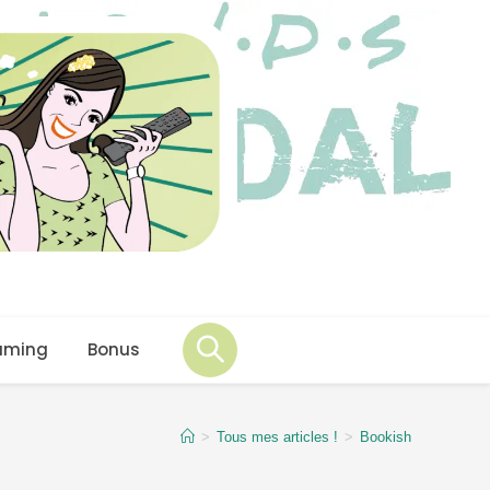
aming
Bonus
>
Tous mes articles !
>
Bookish