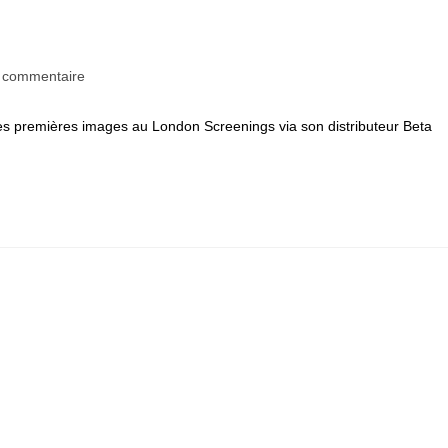
entaires
 commentaire
es premières images au London Screenings via son distributeur Beta
cation :