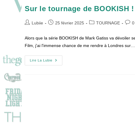
Sur le tournage de BOOKISH !
Auteur/autrice
Publication
Post
Comm
Lubiie
25 février 2025
TOURNAGE
0
de
publiée :
category:
de
la
la
Alors que la série BOOKISH de Mark Gatiss va dévoiler s
publication :
publi
Film, j'ai l'immense chance de me rendre à Londres sur…
Sur
Lire La Lubie
Le
Tournage
De
BOOKISH
!