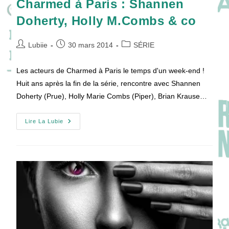
Charmed à Paris : Shannen
Doherty, Holly M.Combs & co
Auteur/autrice
Publication
Post
Lubiie
30 mars 2014
SÉRIE
de
publiée :
category:
la
Les acteurs de Charmed à Paris le temps d'un week-end !
publication :
Huit ans après la fin de la série, rencontre avec Shannen
Doherty (Prue), Holly Marie Combs (Piper), Brian Krause…
Charmed
Lire La Lubie
À
Paris
:
Shannen
Doherty,
Holly
M.Combs
&
Co