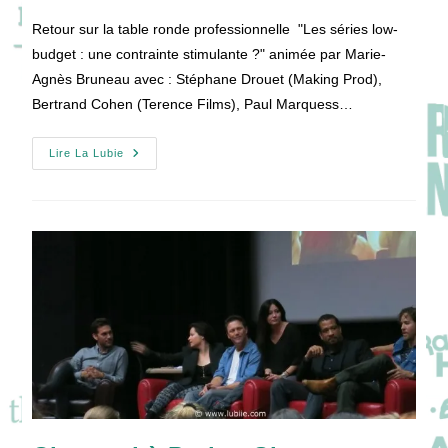
publication :
la
Retour sur la table ronde professionnelle "Les séries low-
publication :
budget : une contrainte stimulante ?" animée par Marie-
Agnès Bruneau avec : Stéphane Drouet (Making Prod),
Bertrand Cohen (Terence Films), Paul Marquess…
[SERIES
Lire La Lubie
MANIA
05]
Les
Séries
Low-
Budget
:
Une
Contrainte
Stimulante
?