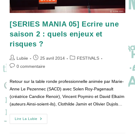
[SERIES MANIA 05] Ecrire une
saison 2 : quels enjeux et
risques ?
Auteur/autrice
Publication
Post
Lubiie
25 avril 2014
FESTIVALS
de
publiée :
category:
Commentaires
0 commentaire
la
de
publication :
la
Retour sur la table ronde professionnelle animée par Marie-
publication :
Anne Le Pezennec (SACD) avec Solen Roy-Pagenault
(créatrice Candice Renoir), Vincent Poymiro et David Elkaïm
(auteurs Ainsi-soient-ils), Clothilde Jamin et Olivier Dujols…
[SERIES
Lire La Lubie
MANIA
05]
Ecrire