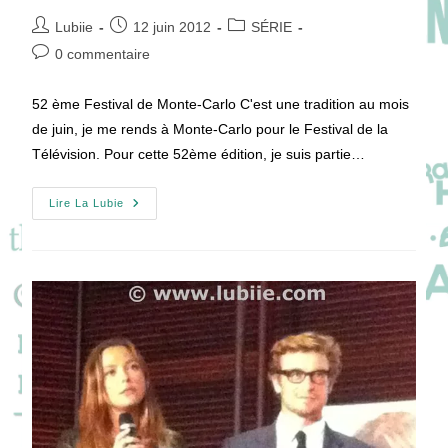
Auteur/autrice
Publication
Post
Lubiie
12 juin 2012
SÉRIE
de
publiée :
category:
Commentaires
0 commentaire
la
de
publication :
la
52 ème Festival de Monte-Carlo C'est une tradition au mois
publication :
de juin, je me rends à Monte-Carlo pour le Festival de la
Télévision. Pour cette 52ème édition, je suis partie…
Festival
Lire La Lubie
De
Télévision
De
Monte-
Carlo
2012