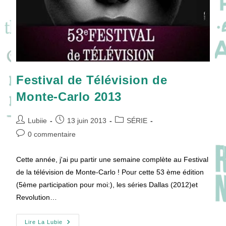
Festival de Télévision de
Monte-Carlo 2013
Auteur/autrice
Publication
Post
Lubiie
13 juin 2013
SÉRIE
de
publiée :
category:
Commentaires
0 commentaire
la
de
publication :
la
Cette année, j'ai pu partir une semaine complète au Festival
publication :
de la télévision de Monte-Carlo ! Pour cette 53 ème édition
(5ème participation pour moi:), les séries Dallas (2012)et
Revolution…
Festival
Lire La Lubie