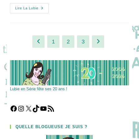
Robert
Lire La Lubie
Knepper
À
Paris
1
2
3
Go to the previous page
Aller à la page suivan
Lubie en Série fête ses 20 ans !
Facebook
Instagram
X
TikTok
YouTube
Flux RSS
QUELLE BLOGUEUSE JE SUIS ?