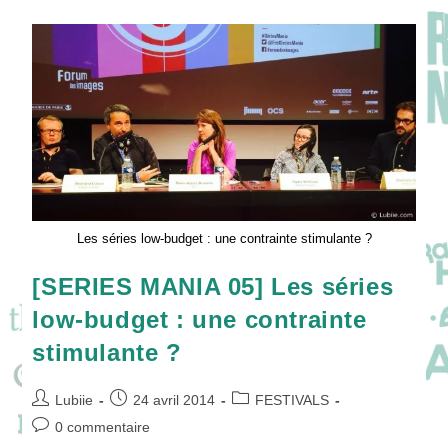
Une
Saison
2
:
Quels
Enjeux
Et
Risques
?
Les séries low-budget : une contrainte stimulante ?
[SERIES MANIA 05] Les séries
low-budget : une contrainte
stimulante ?
Auteur/autrice
Publication
Post
Lubiie
24 avril 2014
FESTIVALS
de
publiée :
category:
Commentaires
0 commentaire
la
de