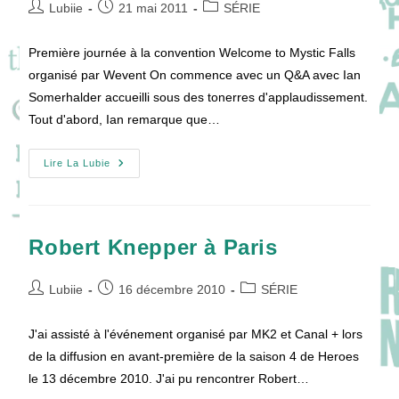
Auteur/autrice
Publication
Post
Lubiie
21 mai 2011
SÉRIE
de
publiée :
category:
la
Première journée à la convention Welcome to Mystic Falls
publication :
organisé par Wevent On commence avec un Q&A avec Ian
Somerhalder accueilli sous des tonerres d'applaudissement.
Tout d'abord, Ian remarque que…
Ian
Lire La Lubie
Somerhalder
À
Paris
(1/2)
Robert Knepper à Paris
Auteur/autrice
Publication
Post
Lubiie
16 décembre 2010
SÉRIE
de
publiée :
category:
la
J'ai assisté à l'événement organisé par MK2 et Canal + lors
publication :
de la diffusion en avant-première de la saison 4 de Heroes
le 13 décembre 2010. J'ai pu rencontrer Robert…