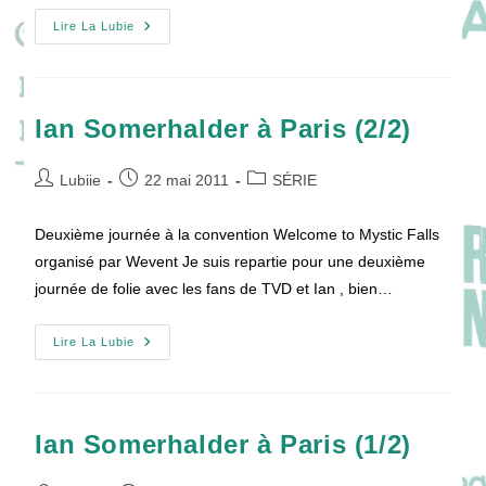
Festival
Lire La Lubie
De
Monte-
Carlo
2011
Ian Somerhalder à Paris (2/2)
Auteur/autrice
Publication
Post
Lubiie
22 mai 2011
SÉRIE
de
publiée :
category:
la
Deuxième journée à la convention Welcome to Mystic Falls
publication :
organisé par Wevent Je suis repartie pour une deuxième
journée de folie avec les fans de TVD et Ian , bien…
Ian
Lire La Lubie
Somerhalder
À
Paris
(2/2)
Ian Somerhalder à Paris (1/2)