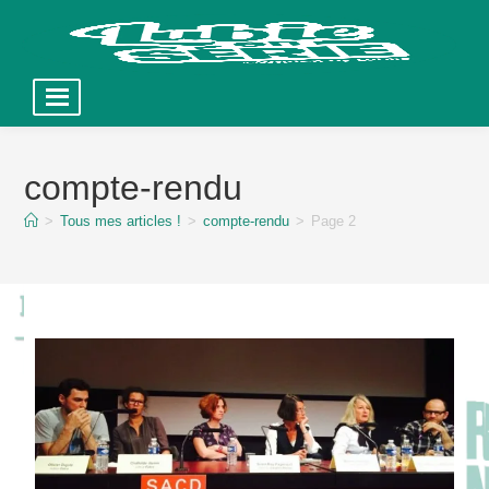
Skip
to
compte-rendu
content
>
Tous mes articles !
>
compte-rendu
>
Page 2