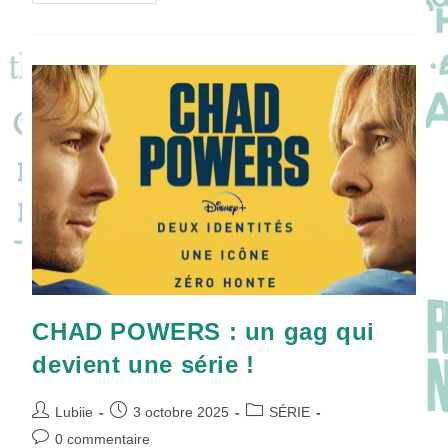
LES
DISPARUES
DE
LA
GARE
:
Les
Acteurs
Plongent
Au
Cœur
D’une
Affaire
Hors
Normes
!
CHAD POWERS : un gag qui
devient une série !
Auteur/autrice
Publication
Post
Lubiie
3 octobre 2025
SÉRIE
de
publiée :
category:
Commentaires
0 commentaire