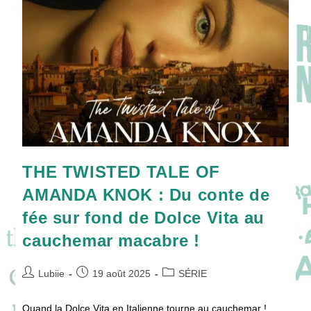
Ne
Disparaît
Pour
Longtemps
!
THE TWISTED TALE OF
AMANDA KNOK : Du conte de
fée sur fond de Dolce Vita au
cauchemar macabre !
Auteur/autrice
Publication
Post
Lubiie
19 août 2025
SÉRIE
de
publiée :
category:
la
Quand la Dolce Vita en Italienne tourne au cauchemar !