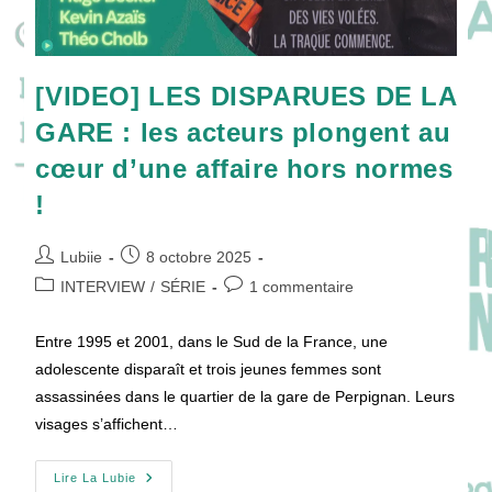
[VIDEO] LES DISPARUES DE LA
GARE : les acteurs plongent au
cœur d’une affaire hors normes
!
Auteur/autrice
Publication
Lubiie
8 octobre 2025
de
publiée :
Post
Commentaires
INTERVIEW
/
SÉRIE
1 commentaire
la
category:
de
publication :
la
Entre 1995 et 2001, dans le Sud de la France, une
publication :
adolescente disparaît et trois jeunes femmes sont
assassinées dans le quartier de la gare de Perpignan. Leurs
visages s’affichent…
[VIDEO]
Lire La Lubie