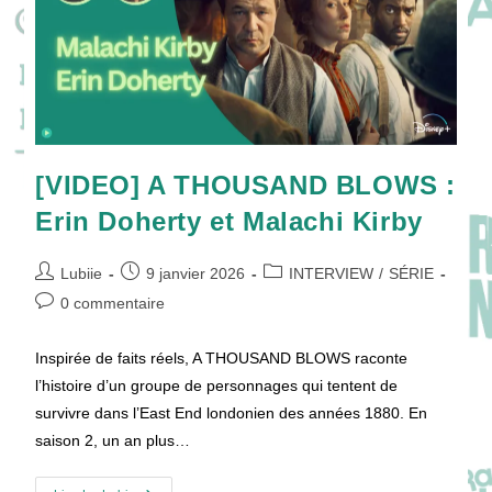
!
[VIDEO] A THOUSAND BLOWS :
Erin Doherty et Malachi Kirby
Auteur/autrice
Publication
Post
Lubiie
9 janvier 2026
INTERVIEW
/
SÉRIE
de
publiée :
category:
Commentaires
0 commentaire
la
de
publication :
la
Inspirée de faits réels, A THOUSAND BLOWS raconte
publication :
l’histoire d’un groupe de personnages qui tentent de
survivre dans l’East End londonien des années 1880. En
saison 2, un an plus…