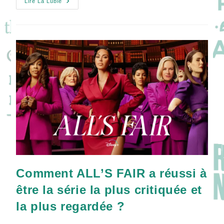
[VIDEO]
Lire La Lubie
A
THOUSAND
BLOWS
:
Erin
Doherty
Et
Malachi
Kirby
Comment ALL’S FAIR a réussi à
être la série la plus critiquée et
la plus regardée ?