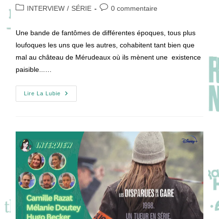
de
publiée :
Post
Commentaires
INTERVIEW
/
SÉRIE
0 commentaire
la
category:
de
publication :
la
Une bande de fantômes de différentes époques, tous plus
publication :
loufoques les uns que les autres, cohabitent tant bien que
mal au château de Mérudeaux où ils mènent une existence
paisible...…
[VIDEO]
Lire La Lubie
Scout
Toujours,
Fantôme
Pour
L’éternité
!
Bruno
Sanches
Dans
GHOSTS
:
FANTÔMES
EN
HÉRITAGE