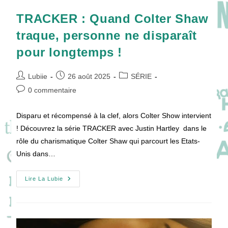
TRACKER : Quand Colter Shaw
traque, personne ne disparaît
pour longtemps !
Auteur/autrice
Publication
Post
Lubiie
26 août 2025
SÉRIE
de
publiée :
category:
Commentaires
0 commentaire
la
de
publication :
la
Disparu et récompensé à la clef, alors Colter Show intervient
publication :
! Découvrez la série TRACKER avec Justin Hartley dans le
rôle du charismatique Colter Shaw qui parcourt les Etats-
Unis dans…
TRACKER
Lire La Lubie
:
Quand
Colter
Shaw
Traque,
Personne