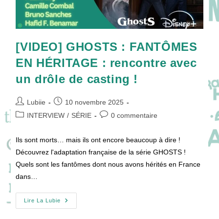
[VIDEO] GHOSTS : FANTÔMES
EN HÉRITAGE : rencontre avec
un drôle de casting !
Auteur/autrice
Publication
Lubiie
10 novembre 2025
de
publiée :
Post
Commentaires
INTERVIEW
/
SÉRIE
0 commentaire
la
category:
de
publication :
la
Ils sont morts… mais ils ont encore beaucoup à dire !
publication :
Découvrez l'adaptation française de la série GHOSTS !
Quels sont les fantômes dont nous avons hérités en France
dans…
[VIDEO]
Lire La Lubie
GHOSTS
: