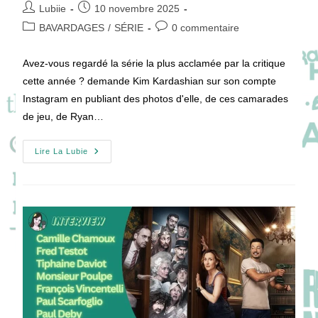
Auteur/autrice
Publication
Lubiie
10 novembre 2025
de
publiée :
Post
Commentaires
BAVARDAGES
/
SÉRIE
0 commentaire
la
category:
de
publication :
la
Avez-vous regardé la série la plus acclamée par la critique
publication :
cette année ? demande Kim Kardashian sur son compte
Instagram en publiant des photos d'elle, de ces camarades
de jeu, de Ryan…
Comment
Lire La Lubie
ALL’S
FAIR
A
Réussi
À
Être
La
Série
La
Plus
Critiquée
Et
La
Plus
Regardée
?