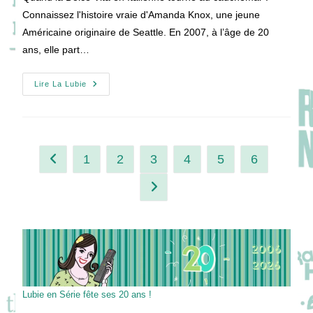
publication :
Connaissez l'histoire vraie d'Amanda Knox, une jeune
Américaine originaire de Seattle. En 2007, à l’âge de 20
ans, elle part…
THE
Lire La Lubie
TWISTED
TALE
OF
AMANDA
KNOK
:
Du
1
2
3
4
5
6
Go to the previous page
Conte
De
Fée
Aller à la page suivante
Sur
Fond
De
Dolce
Vita
Au
Cauchemar
Macabre
!
Lubie en Série fête ses 20 ans !