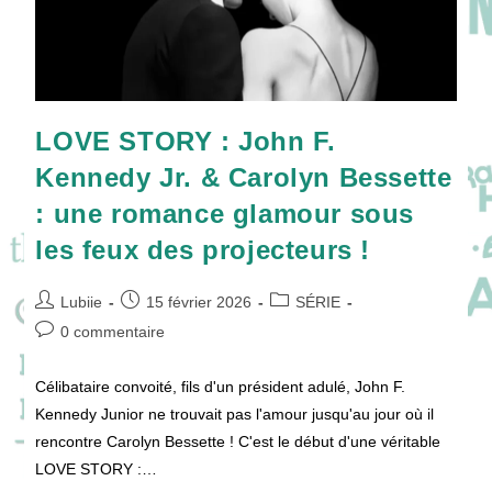
LOVE STORY : John F.
Kennedy Jr. & Carolyn Bessette
: une romance glamour sous
les feux des projecteurs !
Auteur/autrice
Publication
Post
Lubiie
15 février 2026
SÉRIE
de
publiée :
category:
Commentaires
0 commentaire
la
de
publication :
la
Célibataire convoité, fils d'un président adulé, John F.
publication :
Kennedy Junior ne trouvait pas l'amour jusqu'au jour où il
rencontre Carolyn Bessette ! C'est le début d'une véritable
LOVE STORY :…