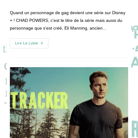
la
de
publication :
la
Quand un personnage de gag devient une série sur Disney
publication :
+ ! CHAD POWERS, c'est le titre de la série mais aussi du
personnage que s'est créé, Eli Manning, ancien…
CHAD
Lire La Lubie
POWERS
:
Un
Gag
Qui
Devient
Une
Série
!