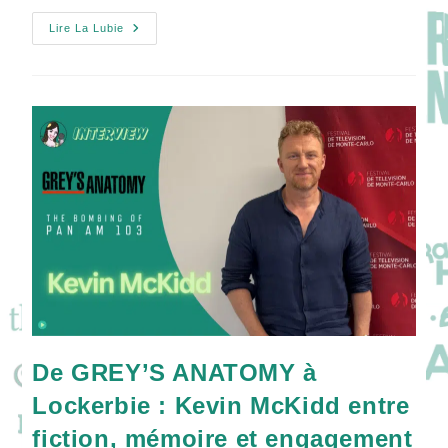
LOVE
Lire La Lubie
STORY
:
John
F.
Kennedy
Jr.
&
Carolyn
Bessette
:
Une
Romance
Glamour
Sous
Les
Feux
Des
Projecteurs
!
De GREY’S ANATOMY à
Lockerbie : Kevin McKidd entre
fiction, mémoire et engagement