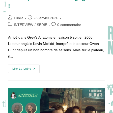
!
Auteur/autrice
Publication
Lubiie
23 janvier 2026
de
publiée :
Post
Commentaires
INTERVIEW
/
SÉRIE
0 commentaire
la
category:
de
publication :
la
Arrivé dans Grey's Anatomy en saison 5 soit en 2008,
publication :
l'acteur anglais Kevin Mckidd, interprète le docteur Owen
Hunt depuis un bon nombre de saisons. Mais sur le plateau,
il…
De
Lire La Lubie
GREY’S
ANATOMY
À
Lockerbie
:
Kevin
McKidd
Entre
Fiction,
Mémoire
Et
Engagement