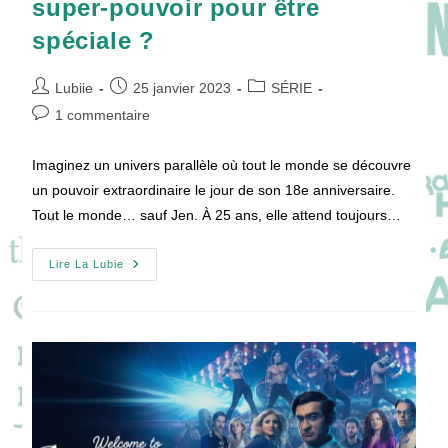
super-pouvoir pour être
spéciale ?
Auteur/autrice
Publication
Post
Lubiie
25 janvier 2023
SÉRIE
de
publiée :
category:
Commentaires
1 commentaire
la
de
publication :
la
Imaginez un univers parallèle où tout le monde se découvre
publication :
un pouvoir extraordinaire le jour de son 18e anniversaire.
Tout le monde… sauf Jen. À 25 ans, elle attend toujours…
EXTRAORDINARY
Lire La Lubie
:
Faut-
Il
Un
Super-
Pouvoir
Pour
Être
Spéciale
?