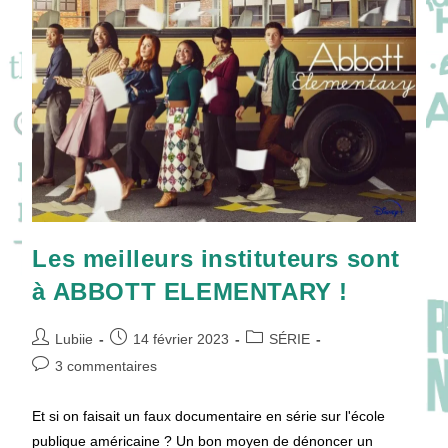
Cause
D’une
Existence
?
Les meilleurs instituteurs sont
à ABBOTT ELEMENTARY !
Auteur/autrice
Publication
Post
Lubiie
14 février 2023
SÉRIE
de
publiée :
category:
Commentaires
3 commentaires
la
de
publication :
la
Et si on faisait un faux documentaire en série sur l'école
publication :
publique américaine ? Un bon moyen de dénoncer un