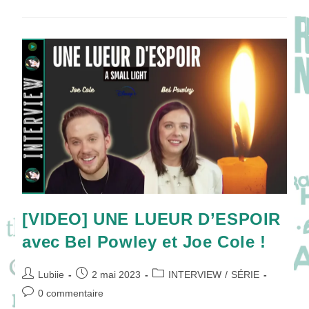
Saison
2
:
Se
Réinventer
Pour
Atteindre
Les
Étoiles
!
[VIDEO] UNE LUEUR D’ESPOIR
avec Bel Powley et Joe Cole !
Auteur/autrice
Publication
Post
Lubiie
2 mai 2023
INTERVIEW
/
SÉRIE
de
publiée :
category:
Commentaires
0 commentaire
la
de