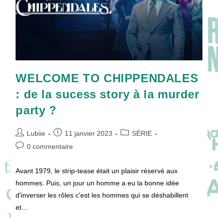
WELCOME TO CHIPPENDALES
: de la sucess story à la murder
party ?
Auteur/autrice
Publication
Post
Lubiie
11 janvier 2023
SÉRIE
de
publiée :
category:
Commentaires
0 commentaire
la
de
publication :
la
Avant 1979, le strip-tease était un plaisir réservé aux
publication :
hommes. Puis, un jour un homme a eu la bonne idée
d'inverser les rôles c'est les hommes qui se déshabillent
et…