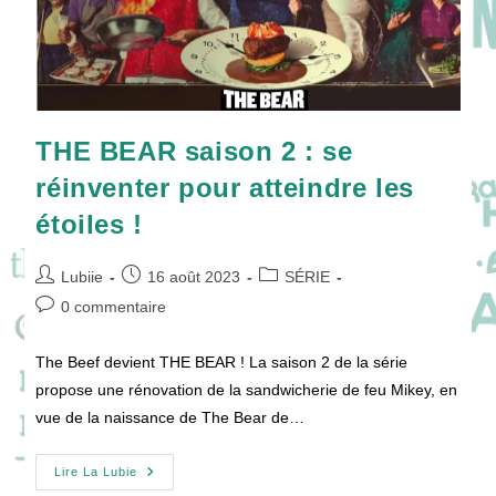
THE BEAR saison 2 : se
réinventer pour atteindre les
étoiles !
Auteur/autrice
Publication
Post
Lubiie
16 août 2023
SÉRIE
de
publiée :
category:
Commentaires
0 commentaire
la
de
publication :
la
The Beef devient THE BEAR ! La saison 2 de la série
publication :
propose une rénovation de la sandwicherie de feu Mikey, en
vue de la naissance de The Bear de…
THE
Lire La Lubie
BEAR