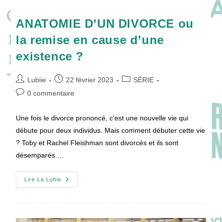
ANATOMIE D’UN DIVORCE ou
la remise en cause d’une
existence ?
Auteur/autrice
Publication
Post
Lubiie
22 février 2023
SÉRIE
de
publiée :
category:
Commentaires
0 commentaire
la
de
publication :
la
Une fois le divorce prononcé, c'est une nouvelle vie qui
publication :
débute pour deux individus. Mais comment débuter cette vie
? Toby et Rachel Fleishman sont divorcés et ils sont
désemparés.…
ANATOMIE
Lire La Lubie
D’UN
DIVORCE
Ou
La
Remise
En