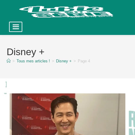
Skip
to
Disney +
content
>
Tous mes articles !
>
Disney +
>
Page 4