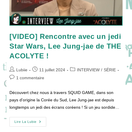
[VIDEO] Rencontre avec un jedi
Star Wars, Lee Jung-jae de THE
ACOLYTE !
Auteur/autrice
Publication
Post
Lubiie
11 juillet 2024
INTERVIEW
/
SÉRIE
de
publiée :
category:
Commentaires
1 commentaire
la
de
publication :
la
Découvert chez nous à travers SQUID GAME, dans son
publication :
pays d'origine la Corée du Sud, Lee Jung-jae est depuis
longtemps un jedi des écrans coréens ! Si un jeu sordide…
[VIDEO]
Lire La Lubie
Rencontre
Avec