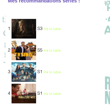
Mes recommandations séries !
1
S3
lire la lubie
2
S5
lire la lubie
3
S1
lire la lubie
4
S1
lire la lubie