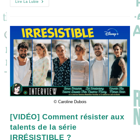
[VIDEO]
Lire La Lubie
TOUT
VA
BIEN
:
Rencontre
Avec
Un
Drôle
De
Famille
!
© Caroline Dubois
[VIDÉO] Comment résister aux
talents de la série
IRRÉSISTIBLE ?