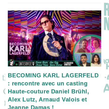
Un
Jedi
Star
Wars,
Lee
Jung-
Jae
De
THE
ACOLYTE
!
BECOMING KARL LAGERFELD
: rencontre avec un casting
Haute-couture Daniel Brühl,
Alex Lutz, Arnaud Valois et
Jeanne Damas !