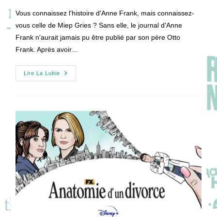
publication :
la
Vous connaissez l'histoire d'Anne Frank, mais connaissez-
publication :
vous celle de Miep Gries ? Sans elle, le journal d'Anne
Frank n'aurait jamais pu être publié par son père Otto
Frank. Après avoir…
[VIDEO]
Lire La Lubie
UNE
LUEUR
D’ESPOIR
Avec
Bel
Powley
Et
Joe
Cole
!