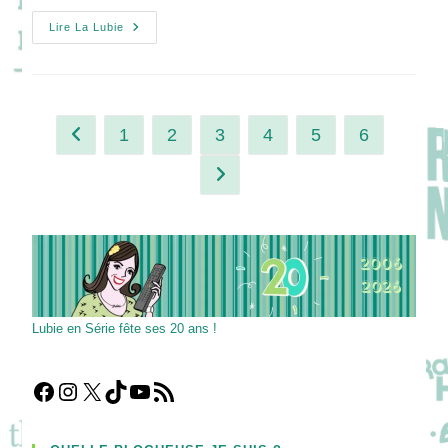
WELCOME
Lire La Lubie
TO
CHIPPENDALES
:
De
La
Sucess
Story
1
2
3
4
5
6
Go to the previous page
À
La
Murder
Aller à la page suivante
Party
?
Lubie en Série fête ses 20 ans !
Facebook
Instagram
X
TikTok
YouTube
Flux RSS