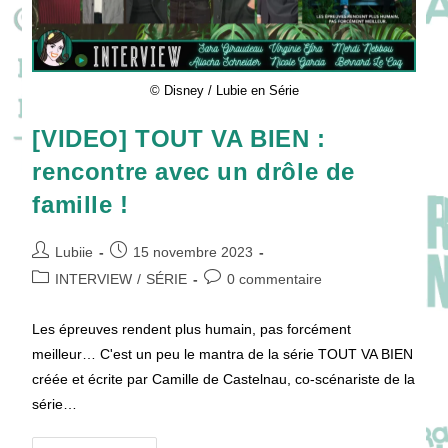
Jeanne
Damas
!
© Disney / Lubie en Série
[VIDEO] TOUT VA BIEN :
rencontre avec un drôle de
famille !
Auteur/autrice
Publication
Lubiie
15 novembre 2023
de
publiée :
Post
Commentaires
INTERVIEW
/
SÉRIE
0 commentaire
la
category:
de
publication :
la
Les épreuves rendent plus humain, pas forcément
publication :
meilleur… C'est un peu le mantra de la série TOUT VA BIEN
créée et écrite par Camille de Castelnau, co-scénariste de la
série…