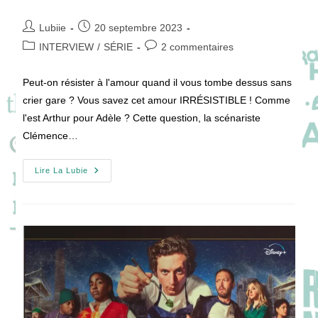
Auteur/autrice
Publication
Lubiie
20 septembre 2023
de
publiée :
Post
Commentaires
INTERVIEW
/
SÉRIE
2 commentaires
la
category:
de
publication :
la
Peut-on résister à l'amour quand il vous tombe dessus sans
publication :
crier gare ? Vous savez cet amour IRRÉSISTIBLE ! Comme
l'est Arthur pour Adèle ? Cette question, la scénariste
Clémence…
[VIDÉO]
Lire La Lubie
Comment
Résister
Aux
Talents
De
La
Série
IRRÉSISTIBLE
?