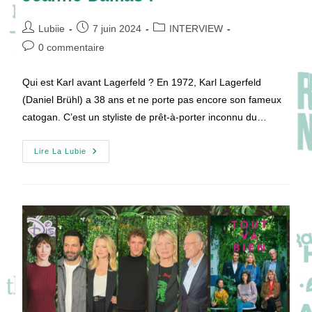
Auteur/autrice
Publication
Post
Lubiie
7 juin 2024
INTERVIEW
de
publiée :
category:
Commentaires
0 commentaire
la
de
publication :
la
Qui est Karl avant Lagerfeld ? En 1972, Karl Lagerfeld
publication :
(Daniel Brühl) a 38 ans et ne porte pas encore son fameux
catogan. C’est un styliste de prêt-à-porter inconnu du…
BECOMING
Lire La Lubie
KARL
LAGERFELD
:
Rencontre
Avec
Un
Casting
Haute-
Couture
Daniel
Brühl,
Alex
Lutz,
Arnaud
Valois
Et