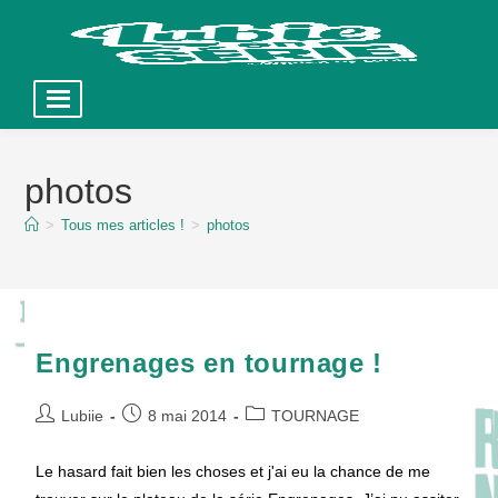
Skip
to
photos
content
>
Tous mes articles !
>
photos
Engrenages en tournage !
Auteur/autrice
Publication
Post
Lubiie
8 mai 2014
TOURNAGE
de
publiée :
category:
la
Le hasard fait bien les choses et j'ai eu la chance de me
publication :