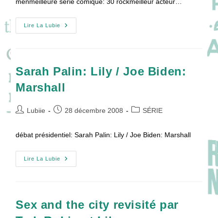
menmeilleure série comique: 30 rockmeilleur acteur…
Golden
Lire La Lubie
Globe
2009!
Sarah Palin: Lily / Joe Biden:
Marshall
Auteur/autrice
Publication
Post
Lubiie
28 décembre 2008
SÉRIE
de
publiée :
category:
la
débat présidentiel: Sarah Palin: Lily / Joe Biden: Marshall
publication :
Sarah
Lire La Lubie
Palin:
Lily
/
Joe
Biden:
Marshall
Sex and the city revisité par