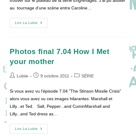
trouver sur le plateau de la série Engrenages. J’ai pu assiter
au tournage d’une scène entre Caroline…
Engrenages
Lire La Lubie
En
Tournage
!
Photos final 7.04 How I Met
your mother
Auteur/autrice
Publication
Post
Lubiie
9 octobre 2011
SÉRIE
de
publiée :
category:
la
Si vous avez vu l'épisode 7.04 "The Stinson Missile Crisis"
publication :
alors vous avez vu ces images hilarantes: Marshall et
Lilly...et Ted. Salt, Pepper...and CuminMarshall and
Lilly...and Ted dress as…
Photos
Lire La Lubie
Final