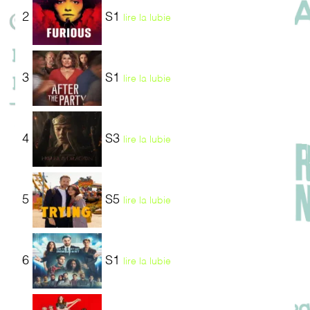
2
S1
lire la lubie
3
S1
lire la lubie
4
S3
lire la lubie
5
S5
lire la lubie
6
S1
lire la lubie