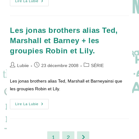
Indiana
Lire La Lubie
Jones
Selon
Ted,
Barney
Et
Robin
Les jonas brothers alias Ted,
Marshall et Barney + les
groupies Robin et Lily.
Auteur/autrice
Publication
Post
Lubiie
23 décembre 2008
SÉRIE
de
publiée :
category:
la
Les jonas brothers alias Ted, Marshall et Barneyainsi que
publication :
les groupies Robin et Lily.
Les
Lire La Lubie
Jonas
Brothers
Alias
Ted,
Marshall
Et
Barney
1
2
Aller à la page suivante