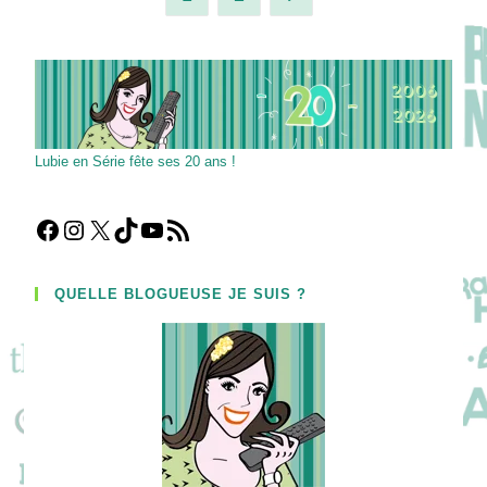
+
Les
Groupies
Robin
Et
Lily.
Lubie en Série fête ses 20 ans !
Facebook
Instagram
X
TikTok
YouTube
Flux RSS
QUELLE BLOGUEUSE JE SUIS ?