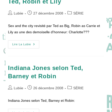
Ted, Robin et Lily
Auteur/autrice
Publication
Post
Lubiie
27 décembre 2008
SÉRIE
de
publiée :
category:
la
Sex and the city revisité par Ted as Big, Robin as Carrie et
publication :
Lily as une des demoiselle d'honneur: Charlotte???
Sex
Lire La Lubie
And
The
City
Revisité
Par
Ted,
Indiana Jones selon Ted,
Robin
Et
Barney et Robin
Lily
Auteur/autrice
Publication
Post
Lubiie
26 décembre 2008
SÉRIE
de
publiée :
category:
la
Indiana Jones selon Ted, Barney et Robin:
publication :