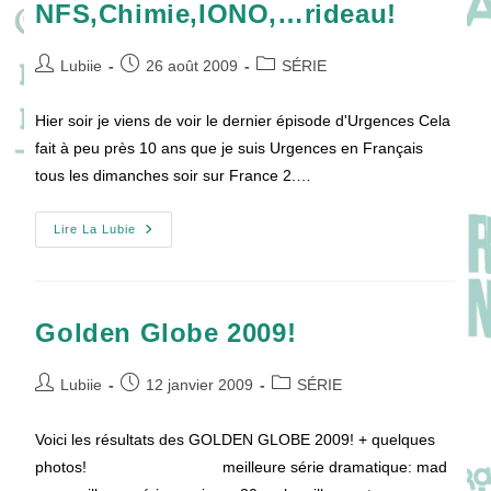
NFS,Chimie,IONO,…rideau!
Auteur/autrice
Publication
Post
Lubiie
26 août 2009
SÉRIE
de
publiée :
category:
la
Hier soir je viens de voir le dernier épisode d'Urgences Cela
publication :
fait à peu près 10 ans que je suis Urgences en Français
tous les dimanches soir sur France 2.…
NFS,Chimie,IONO,
Lire La Lubie
…
Rideau!
Golden Globe 2009!
Auteur/autrice
Publication
Post
Lubiie
12 janvier 2009
SÉRIE
de
publiée :
category:
la
Voici les résultats des GOLDEN GLOBE 2009! + quelques
publication :
photos! meilleure série dramatique: mad