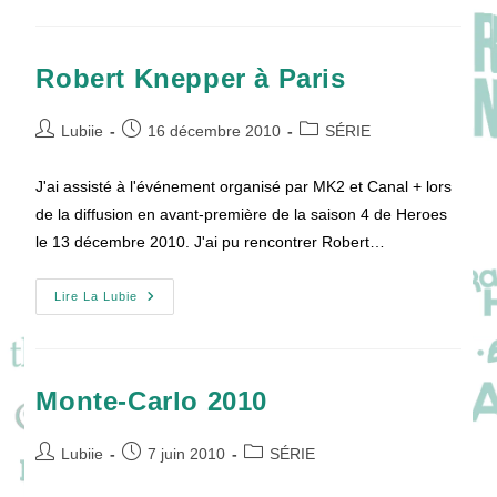
7.04
How
I
Met
Your
Robert Knepper à Paris
Mother
Auteur/autrice
Publication
Post
Lubiie
16 décembre 2010
SÉRIE
de
publiée :
category:
la
J'ai assisté à l'événement organisé par MK2 et Canal + lors
publication :
de la diffusion en avant-première de la saison 4 de Heroes
le 13 décembre 2010. J'ai pu rencontrer Robert…
Robert
Lire La Lubie
Knepper
À
Paris
Monte-Carlo 2010
Auteur/autrice
Publication
Post
Lubiie
7 juin 2010
SÉRIE
de
publiée :
category: