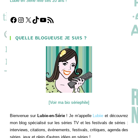
Lubie en Série fête ses 20 ans !
!
Facebook
Instagram
X
TikTok
YouTube
Flux RSS
QUELLE BLOGUEUSE JE SUIS ?
[Voir ma bio sériephile]
Bienvenue sur
Lubie-en-Série
! Je m'appelle
Lubiie
et découvrez
mon blog spécialisé sur les séries TV et les festivals de séries :
interviews, citations, événements, festivals, critiques, agenda des
séries, jeux et plein d'autres idées en séries !