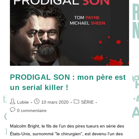
PRODIGAL SON : mon père est
un serial killer !
Auteur/autrice
Publication
Post
Lubiie
10 mars 2020
SÉRIE
de
publiée :
category:
Commentaires
0 commentaire
la
de
publication :
la
Malcolm Bright, le fils de l'un des pires tueurs en série des
publication :
États-Unis, surnommé "le chirurgien", est devenu l'un des