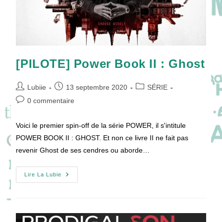
[PILOTE] Power Book II : Ghost
Auteur/autrice
Publication
Post
Lubiie
13 septembre 2020
SÉRIE
de
publiée :
category:
Commentaires
0 commentaire
la
de
publication :
la
Voici le premier spin-off de la série POWER, il s'intitule
publication :
POWER BOOK II : GHOST. Et non ce livre II ne fait pas
revenir Ghost de ses cendres ou aborde…
[PILOTE]
Lire La Lubie
Power
Book
II
:
Ghost