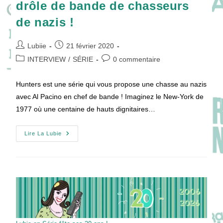
drôle de bande de chasseurs
de nazis !
Auteur/autrice
Publication
Lubiie
21 février 2020
de
publiée :
Post
Commentaires
INTERVIEW
/
SÉRIE
0 commentaire
la
category:
de
publication :
la
Hunters est une série qui vous propose une chasse au nazis
publication :
avec Al Pacino en chef de bande ! Imaginez le New-York de
1977 où une centaine de hauts dignitaires…
HUNTERS
Lire La Lubie
:
Josh
Radnor
Et
Sa
Drôle
De
Bande
De
Chasseurs
De
Nazis