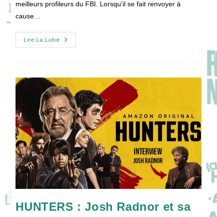
meilleurs profileurs du FBI. Lorsqu'il se fait renvoyer à
cause…
PRODIGAL
Lire La Lubie
SON
:
Mon
Père
Est
Un
Serial
Killer
!
HUNTERS : Josh Radnor et sa