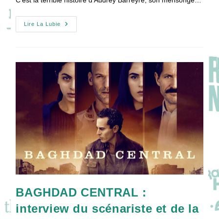
C'est la terrible histoire d'Audrey Barreyre, son mensonge…
[INTERVIEW
Lire La Lubie
SCÉNARISTE]
J’AI
MENTI
:
Comment
Créer
Un
Mensonge
Aux
Conséquences
Fatales
?
BAGHDAD CENTRAL :
interview du scénariste et de la