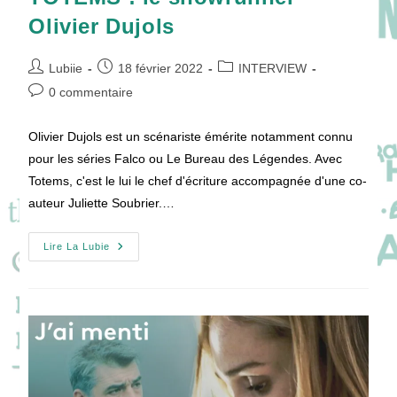
Olivier Dujols
Auteur/autrice
Publication
Post
Lubiie
18 février 2022
INTERVIEW
de
publiée :
category:
Commentaires
0 commentaire
la
de
publication :
la
Olivier Dujols est un scénariste émérite notamment connu
publication :
pour les séries Falco ou Le Bureau des Légendes. Avec
Totems, c'est le lui le chef d'écriture accompagnée d'une co-
auteur Juliette Soubrier.…
TOTEMS
Lire La Lubie
:
Le
Showrunner
Olivier
Dujols