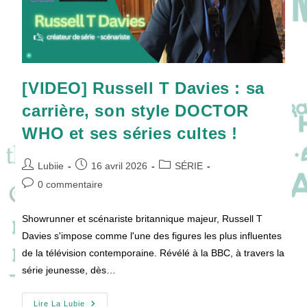
[VIDEO] Russell T Davies : sa
carrière, son style DOCTOR
WHO et ses séries cultes !
Auteur/autrice
Publication
Post
Lubiie
16 avril 2026
SÉRIE
de
publiée :
category:
Commentaires
0 commentaire
la
de
publication :
la
Showrunner et scénariste britannique majeur, Russell T
publication :
Davies s'impose comme l'une des figures les plus influentes
de la télévision contemporaine. Révélé à la BBC, à travers la
série jeunesse, dès…
[VIDEO]
Lire La Lubie