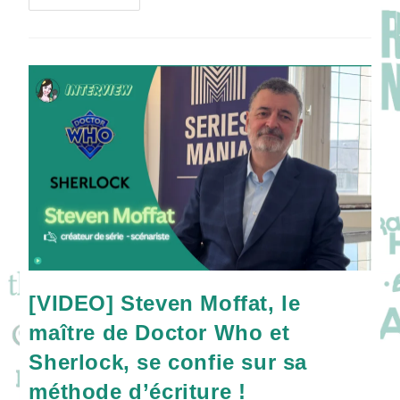
Russell
T
Davies
:
Sa
Carrière,
Son
Style
DOCTOR
WHO
Et
Ses
Séries
Cultes
!
[VIDEO] Steven Moffat, le
maître de Doctor Who et
Sherlock, se confie sur sa
méthode d’écriture !