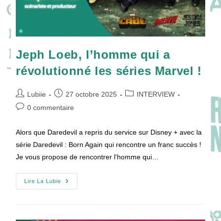
Jeph Loeb, l’homme qui a
révolutionné les séries Marvel !
Auteur/autrice
Publication
Post
Lubiie
27 octobre 2025
INTERVIEW
de
publiée :
category:
Commentaires
0 commentaire
la
de
publication :
la
Alors que Daredevil a repris du service sur Disney + avec la
publication :
série Daredevil : Born Again qui rencontre un franc succès !
Je vous propose de rencontrer l'homme qui…
Jeph
Lire La Lubie
Loeb,
L’homme
Qui
A
Révolutionné