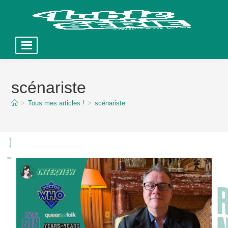
Skip
to
scénariste
content
>
Tous mes articles !
>
scénariste