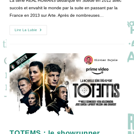
La série REAL HUMANS débarque en Suède en 2012 avec
publication :
succès et envahit le monde par la suite en passant par la
France en 2013 sur Arte. Après de nombreuses…
Le
Lire La Lubie
Créateur
De
REAL
HUMANS,
Lars
Lundström,
Dévoile
Sa
Nouvelle
Série
!
TOTEMS : le showrunner