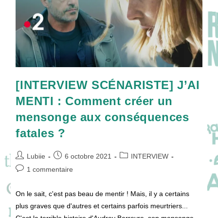
[INTERVIEW SCÉNARISTE] J’AI
MENTI : Comment créer un
mensonge aux conséquences
fatales ?
Auteur/autrice
Publication
Post
Lubiie
6 octobre 2021
INTERVIEW
de
publiée :
category:
Commentaires
1 commentaire
la
de
publication :
la
On le sait, c'est pas beau de mentir ! Mais, il y a certains
publication :
plus graves que d'autres et certains parfois meurtriers...