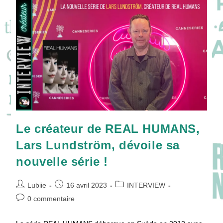
Les
Séries
Marvel
!
Le créateur de REAL HUMANS,
Lars Lundström, dévoile sa
nouvelle série !
Auteur/autrice
Publication
Post
Lubiie
16 avril 2023
INTERVIEW
de
publiée :
category:
Commentaires
0 commentaire
la
de
publication :
la