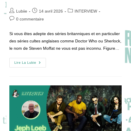
Auteur/autrice
Publication
Post
Lubiie
14 avril 2026
INTERVIEW
de
publiée :
category:
Commentaires
0 commentaire
la
de
publication :
la
Si vous êtes adepte des séries britanniques et en particulier
publication :
des séries cultes anglaises comme Doctor Who ou Sherlock,
le nom de Steven Moffat ne vous est pas inconnu. Figure…
[VIDEO]
Lire La Lubie
Steven
Moffat,
Le
Maître
De
Doctor
Who
Et
Sherlock,
Se
Confie
Sur
Sa
Méthode
D’écriture
!