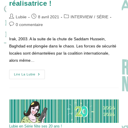
réalisatrice !
Auteur/autrice
Publication
Post
Lubiie
8 avril 2021
INTERVIEW
/
SÉRIE
de
publiée :
category:
Commentaires
0 commentaire
la
de
publication :
la
Irak, 2003. A la suite de la chute de Saddam Hussein,
publication :
Baghdad est plongée dans le chaos. Les forces de sécurité
locales sont démantelées par la coalition internationale,
alors même…
BAGHDAD
Lire La Lubie
CENTRAL
:
Interview
Du
Scénariste
Et
De
La
Réalisatrice
!
Lubie en Série fête ses 20 ans !