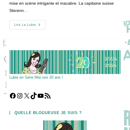
mise en scène intrigante et macabre. La capitaine suisse
Sterenn…
[ITW]
Lire La Lubie
HORS
SAISON
:
Une
Enquête
Menée
Par
Marina
Hands
Et
Fianso
!
Lubie en Série fête ses 20 ans !
Facebook
Instagram
X
TikTok
YouTube
Flux RSS
QUELLE BLOGUEUSE JE SUIS ?