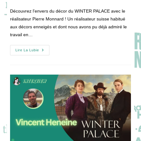
de
publication :
la
Découvrez l'envers du décor du WINTER PALACE avec le
publication :
réalisateur Pierre Monnard ! Un réalisateur suisse habitué
aux décors enneigés et dont nous avons pu déjà admiré le
travail en…
Au
Lire La Lubie
Coeur
Du
WINTER
PALACE
Avec
Le
Réalisateur
Pierre
Monnard
!