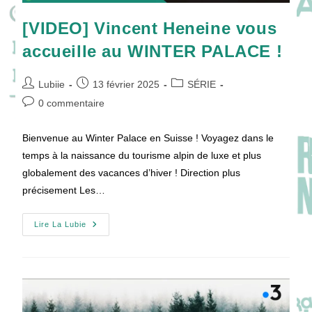
[VIDEO] Vincent Heneine vous
accueille au WINTER PALACE !
Auteur/autrice
Publication
Post
Lubiie
13 février 2025
SÉRIE
de
publiée :
category:
Commentaires
0 commentaire
la
de
publication :
la
Bienvenue au Winter Palace en Suisse ! Voyagez dans le
publication :
temps à la naissance du tourisme alpin de luxe et plus
globalement des vacances d’hiver ! Direction plus
précisement Les…
[VIDEO]
Lire La Lubie
Vincent
Heneine
Vous
Accueille
Au
WINTER
PALACE
!