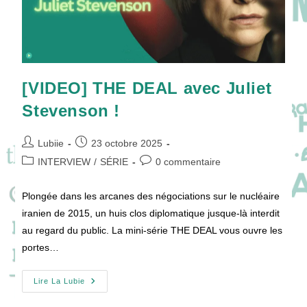
[VIDEO] THE DEAL avec Juliet
Stevenson !
Auteur/autrice
Publication
Lubiie
23 octobre 2025
de
publiée :
Post
Commentaires
INTERVIEW
/
SÉRIE
0 commentaire
la
category:
de
publication :
la
Plongée dans les arcanes des négociations sur le nucléaire
publication :
iranien de 2015, un huis clos diplomatique jusque-là interdit
au regard du public. La mini-série THE DEAL vous ouvre les
portes…
[VIDEO]
Lire La Lubie
THE
DEAL