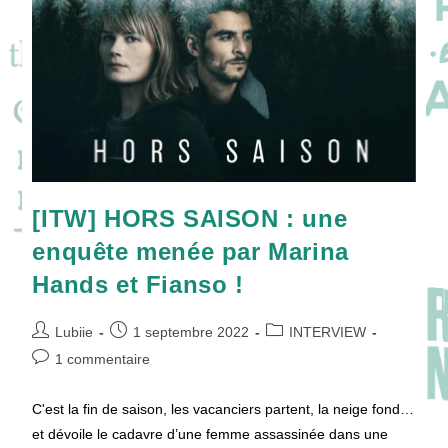
[ITW] HORS SAISON : une
enquête menée par Marina
Hands et Fianso !
Auteur/autrice
Publication
Post
Lubiie
1 septembre 2022
INTERVIEW
de
publiée :
category:
Commentaires
1 commentaire
la
de
publication :
la
C'est la fin de saison, les vacanciers partent, la neige fond…
publication :
et dévoile le cadavre d’une femme assassinée dans une