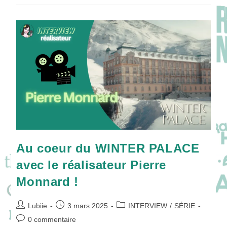
Avec
Juliet
Stevenson
!
Au coeur du WINTER PALACE
avec le réalisateur Pierre
Monnard !
Auteur/autrice
Publication
Post
Lubiie
3 mars 2025
INTERVIEW
/
SÉRIE
de
publiée :
category:
Commentaires
0 commentaire
la