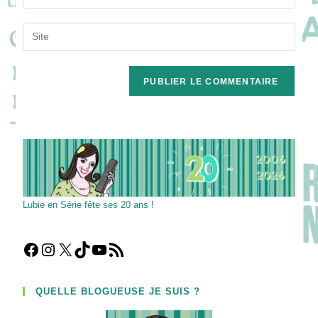
your
username
email
Saisir
to
address
l’URL
comment
to
de
comment
votre
site
(facultatif)
Lubie en Série fête ses 20 ans !
Facebook
Instagram
X
TikTok
YouTube
Flux RSS
QUELLE BLOGUEUSE JE SUIS ?