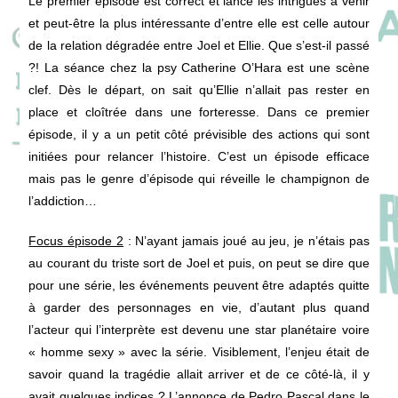
Le premier épisode est correct et lance les intrigues à venir
et peut-être la plus intéressante d’entre elle est celle autour
de la relation dégradée entre Joel et Ellie. Que s’est-il passé
?! La séance chez la psy Catherine O’Hara est une scène
clef. Dès le départ, on sait qu’Ellie n’allait pas rester en
place et cloîtrée dans une forteresse. Dans ce premier
épisode, il y a un petit côté prévisible des actions qui sont
initiées pour relancer l’histoire. C’est un épisode efficace
mais pas le genre d’épisode qui réveille le champignon de
l’addiction…
Focus épisode 2
: N’ayant jamais joué au jeu, je n’étais pas
au courant du triste sort de Joel et puis, on peut se dire que
pour une série, les événements peuvent être adaptés quitte
à garder des personnages en vie, d’autant plus quand
l’acteur qui l’interprète est devenu une star planétaire voire
« homme sexy » avec la série. Visiblement, l’enjeu était de
savoir quand la tragédie allait arriver et de ce côté-là, il y
avait quelques indices ? L’annonce de Pedro Pascal dans le