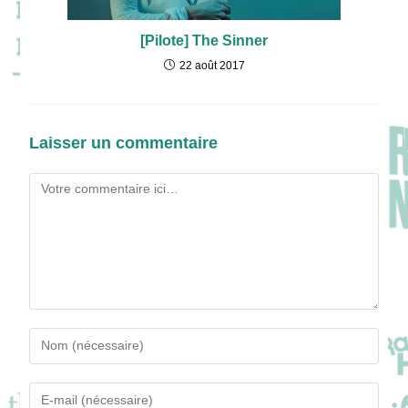
[Pilote] The Sinner
22 août 2017
Laisser un commentaire
Comment
Enter
your
name
Enter
or