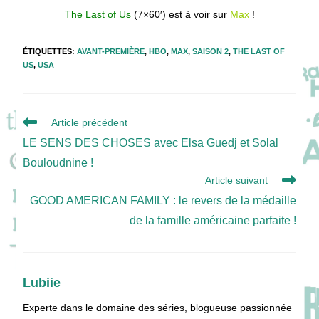
The Last of Us
(7×60′) est à voir sur
Max
!
ÉTIQUETTES
:
AVANT-PREMIÈRE
,
HBO
,
MAX
,
SAISON 2
,
THE LAST OF
US
,
USA
Read
Article précédent
more
LE SENS DES CHOSES avec Elsa Guedj et Solal
articles
Bouloudnine !
Article suivant
GOOD AMERICAN FAMILY : le revers de la médaille
de la famille américaine parfaite !
Lubiie
Experte dans le domaine des séries, blogueuse passionnée