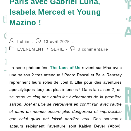
Paris avec Gabriel Luna,
Isabela Merced et Young
Mazino !
Auteur/autrice
Publication
Lubiie
13 avril 2025
de
publiée :
Post
Commentaires
ÉVÉNEMENT
/
SÉRIE
0 commentaire
la
category:
de
publication :
la
publication :
La série phénomène
The Last of Us
revient sur Max avec
une saison 2 très attendue ! Pedro Pascal et Bella Ramsey
reprennent leurs rôles de Joel & Ellie pour des aventures
apocalytiques toujours plus intenses ! Dans la saison 2, on
se retrouve
cinq ans après les événements de la première
saison, Joel et Ellie se retrouvent en conflit l’un avec l’autre
et dans un monde encore plus dangereux et imprévisible
que celui qu’ils ont laissé derrière eux
. Des nouveaux
acteurs rejoignent l’aventure sont Kaitlyn Dever (Abby),