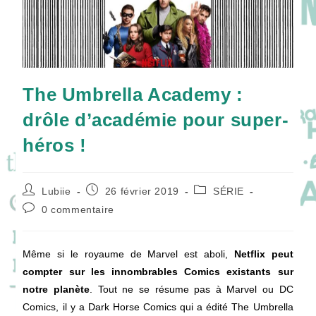
The Umbrella Academy :
drôle d’académie pour super-
héros !
Auteur/autrice
Publication
Post
Lubiie
26 février 2019
SÉRIE
de
publiée :
category:
Commentaires
0 commentaire
la
de
publication :
la
publication :
Même si le royaume de Marvel est aboli,
Netflix peut
compter sur les innombrables Comics existants sur
notre planète
. Tout ne se résume pas à Marvel ou DC
Comics, il y a Dark Horse Comics qui a édité The Umbrella