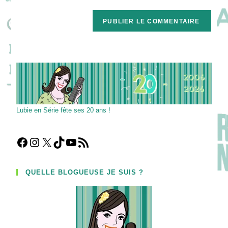
comment
to
de
comment
votre
site
(facultatif)
Lubie en Série fête ses 20 ans !
Facebook
Instagram
X
TikTok
YouTube
Flux RSS
QUELLE BLOGUEUSE JE SUIS ?