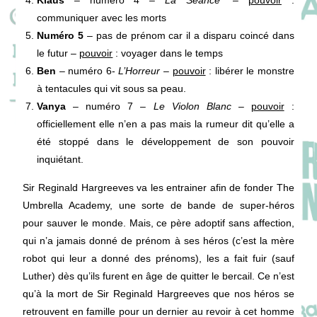
Klaus
– numéro 4 –
La Séance*
–
pouvoir
:
communiquer avec les morts
Numéro 5
– pas de prénom car il a disparu coincé dans
le futur –
pouvoir
: voyager dans le temps
Ben
– numéro 6-
L’Horreur
–
pouvoir
: libérer le monstre
à tentacules qui vit sous sa peau.
Vanya
– numéro 7 –
Le Violon Blanc
–
pouvoir
:
officiellement elle n’en a pas mais la rumeur dit qu’elle a
été stoppé dans le développement de son pouvoir
inquiétant.
Sir Reginald Hargreeves va les entrainer afin de fonder The
Umbrella Academy, une sorte de bande de super-héros
pour sauver le monde. Mais, ce père adoptif sans affection,
qui n’a jamais donné de prénom à ses héros (c’est la mère
robot qui leur a donné des prénoms), les a fait fuir (sauf
Luther) dès qu’ils furent en âge de quitter le bercail. Ce n’est
qu’à la mort de Sir Reginald Hargreeves que nos héros se
retrouvent en famille pour un dernier au revoir à cet homme