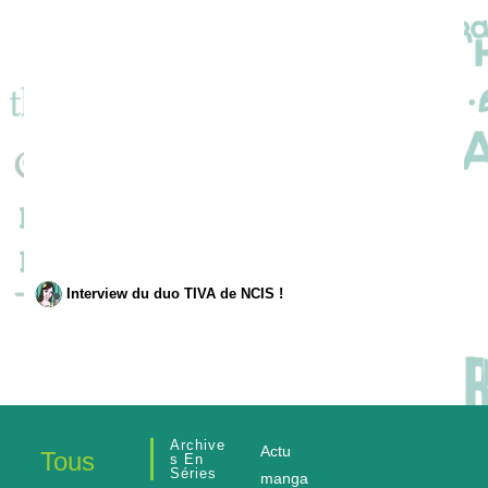
Interview du duo TIVA de NCIS !
Archive
Actu
Tous
S En
Séries
manga